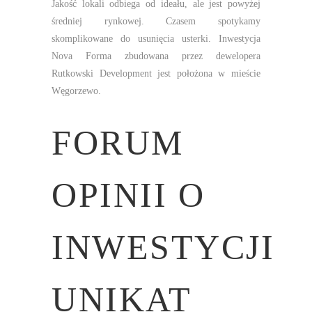
Jakość lokali odbiega od ideału, ale jest powyżej
średniej rynkowej. Czasem spotykamy
skomplikowane do usunięcia usterki. Inwestycja
Nova Forma zbudowana przez dewelopera
Rutkowski Development jest położona w mieście
Węgorzewo.
FORUM
OPINII O
INWESTYCJI
UNIKAT