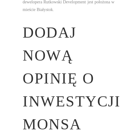
dewelopera Rutkowski Development jest położona w
mieście Białystok.
DODAJ
NOWĄ
OPINIĘ O
INWESTYCJI
MONSA