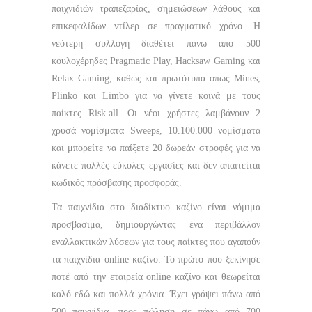
παιχνιδιών τραπεζαρίας, σημειώσεων λάθους και
επικεφαλίδων ντίλερ σε πραγματικό χρόνο. Η
νεότερη συλλογή διαθέτει πάνω από 500
κουλοχέρηδες Pragmatic Play, Hacksaw Gaming και
Relax Gaming, καθώς και πρωτότυπα όπως Mines,
Plinko και Limbo για να γίνετε κοινά με τους
παίκτες Risk.all. Οι νέοι χρήστες λαμβάνουν 2
χρυσά νομίσματα Sweeps, 10.100.000 νομίσματα
και μπορείτε να παίξετε 20 δωρεάν στροφές για να
κάνετε πολλές εύκολες εργασίες και δεν απαιτείται
κωδικός πρόσβασης προσφοράς.
Τα παιχνίδια στο διαδίκτυο καζίνο είναι νόμιμα
προσβάσιμα, δημιουργώντας ένα περιβάλλον
εναλλακτικών λύσεων για τους παίκτες που αγαπούν
τα παιχνίδια online καζίνο. Το πρώτο που ξεκίνησε
ποτέ από την εταιρεία online καζίνο και θεωρείται
καλό εδώ και πολλά χρόνια. Έχει γράψει πάνω από
500 παιχνίδια, προς πώληση σε πάνω από 700