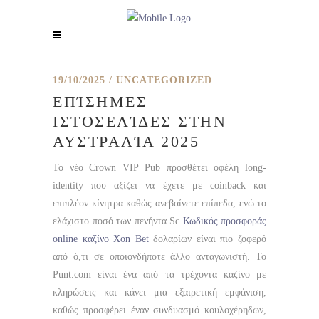
19/10/2025
UNCATEGORIZED
ΕΠΊΣΗΜΕΣ
ΙΣΤΟΣΕΛΊΔΕΣ ΣΤΗΝ
ΑΥΣΤΡΑΛΊΑ 2025
Το νέο Crown VIP Pub προσθέτει οφέλη long-
identity που αξίζει να έχετε με coinback και
επιπλέον κίνητρα καθώς ανεβαίνετε επίπεδα, ενώ το
ελάχιστο ποσό των πενήντα Sc
Κωδικός προσφοράς
online καζίνο Xon Bet
δολαρίων είναι πιο ζοφερό
από ό,τι σε οποιονδήποτε άλλο ανταγωνιστή.
Το
Punt.com είναι ένα από τα τρέχοντα καζίνο με
κληρώσεις και κάνει μια εξαιρετική εμφάνιση,
καθώς προσφέρει έναν συνδυασμό κουλοχέρηδων,