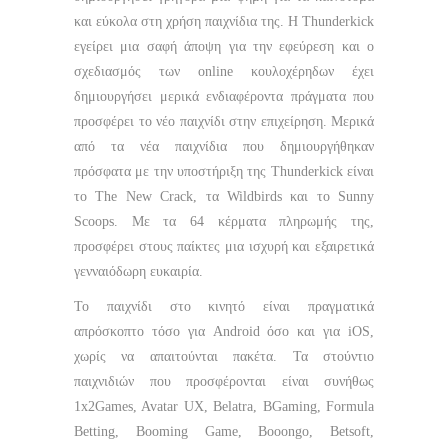
και εύκολα στη χρήση παιχνίδια της. Η Thunderkick
εγείρει μια σαφή άποψη για την εφεύρεση και ο
σχεδιασμός των online κουλοχέρηδων έχει
δημιουργήσει μερικά ενδιαφέροντα πράγματα που
προσφέρει το νέο παιχνίδι στην επιχείρηση. Μερικά
από τα νέα παιχνίδια που δημιουργήθηκαν
πρόσφατα με την υποστήριξη της Thunderkick είναι
το The New Crack, τα Wildbirds και το Sunny
Scoops. Με τα 64 κέρματα πληρωμής της,
προσφέρει στους παίκτες μια ισχυρή και εξαιρετικά
γενναιόδωρη ευκαιρία.
Το παιχνίδι στο κινητό είναι πραγματικά
απρόσκοπτο τόσο για Android όσο και για iOS,
χωρίς να απαιτούνται πακέτα. Τα στούντιο
παιχνιδιών που προσφέρονται είναι συνήθως
1x2Games, Avatar UX, Belatra, BGaming, Formula
Betting, Booming Game, Booongo, Betsoft,