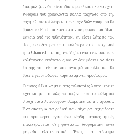
διασφαλίζουν ότι είναι ιδιαίτερα ελκυστικό να έχετε
sweepers που χρειάζονται πολλά παιχνίδια από την
αρχή. Οι πιστοί λάτρεις των παιχνιδιών γραφείου θα
βρουν το Punt πιο κοντά στην ισορροπία του Share
μακριά από τις πιθανότητες, αν είστε λάτρεις των
slots, θα εξυπηρετηθείτε καλύτερα στο LuckyLand
ή το Chanced. Το Impress Vegas είναι ένας από τους
καλύτερους ιστότοπους για να δοκιμάσετε αν είστε
λάτρης του risk.us που αναζητά ποικιλία και θα
βρείτε γενναιόδωρες παρατεταμένες προσφορές.
Ο τύπος θέλει να μπει στις τελευταίες λεπτομέρειες
σχετικά με το πώς τα καζίνο και τα αθλητικά
στοιχήματα λειτουργούν εξαιρετικά με την αγορά…
Ένα σύστημα παιχνιδιού που σίγουρα ισχυρίζεστε
ότι προσφέρει εγγυημένα κέρδη μερικές φορές
επικεντρώνεται στη φαντασία, διαφορετικά είναι
μοιραία ελαττωματικό. Έτσι, το σύστημα