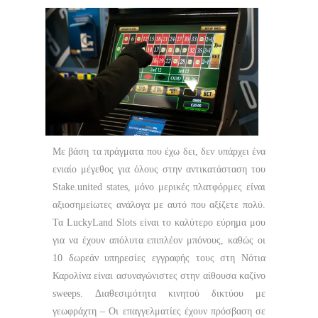
Με βάση τα πράγματα που έχω δει, δεν υπάρχει ένα
ενιαίο μέγεθος για όλους στην αντικατάσταση του
Stake.united states, μόνο μερικές πλατφόρμες είναι
αξιοσημείωτες ανάλογα με αυτό που αξίζετε πολύ.
Τα LuckyLand Slots είναι το καλύτερο εύρημα μου
για να έχουν απόλυτα επιπλέον μπόνους, καθώς οι
10 δωρεάν υπηρεσίες εγγραφής τους στη Νότια
Καρολίνα είναι ασυναγώνιστες στην αίθουσα καζίνο
sweeps. Διαθεσιμότητα κινητού δικτύου με
γεωφράχτη – Οι επαγγελματίες έχουν πρόσβαση σε