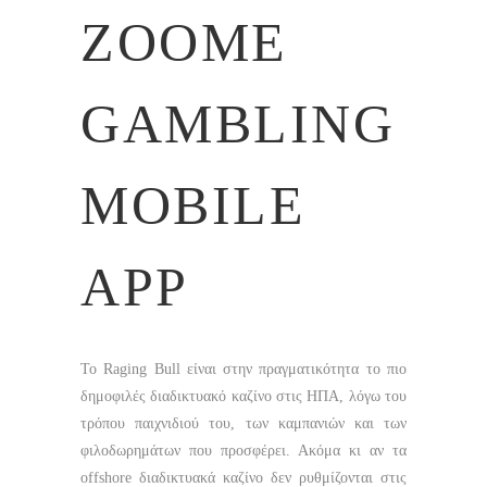
ZOOME
GAMBLING
MOBILE
APP
Το Raging Bull είναι στην πραγματικότητα το πιο
δημοφιλές διαδικτυακό καζίνο στις ΗΠΑ, λόγω του
τρόπου παιχνιδιού του, των καμπανιών και των
φιλοδωρημάτων που προσφέρει. Ακόμα κι αν τα
offshore διαδικτυακά καζίνο δεν ρυθμίζονται στις