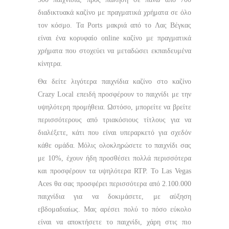
διαδικτυακά καζίνο με πραγματικά χρήματα σε όλο
τον κόσμο. Τα Ports μακριά από το Λας Βέγκας
είναι ένα κορυφαίο online καζίνο με πραγματικά
χρήματα που στοχεύει να μεταδώσει εκπαιδευμένα
κίνητρα.
Θα δείτε λιγότερα παιχνίδια καζίνο στο καζίνο
Crazy Local επειδή προσφέρουν το παιχνίδι με την
υψηλότερη προμήθεια. Ωστόσο, μπορείτε να βρείτε
περισσότερους από τριακόσιους τίτλους για να
διαλέξετε, κάτι που είναι υπεραρκετό για σχεδόν
κάθε ομάδα. Μόλις ολοκληρώσετε το παιχνίδι σας
με 10%, έχουν ήδη προσθέσει πολλά περισσότερα
και προσφέρουν τα υψηλότερα RTP. Το Las Vegas
Aces θα σας προσφέρει περισσότερα από 2.100.000
παιχνίδια για να δοκιμάσετε, με αύξηση
εβδομαδιαίως. Μας αρέσει πολύ το πόσο εύκολο
είναι να αποκτήσετε το παιχνίδι, χάρη στις πιο