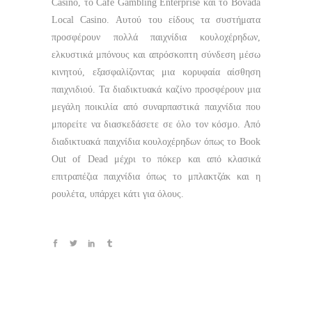
Casino, το Cafe Gambling Enterprise και το Bovada
Local Casino. Αυτού του είδους τα συστήματα
προσφέρουν πολλά παιχνίδια κουλοχέρηδων,
ελκυστικά μπόνους και απρόσκοπτη σύνδεση μέσω
κινητού, εξασφαλίζοντας μια κορυφαία αίσθηση
παιχνιδιού. Τα διαδικτυακά καζίνο προσφέρουν μια
μεγάλη ποικιλία από συναρπαστικά παιχνίδια που
μπορείτε να διασκεδάσετε σε όλο τον κόσμο. Από
διαδικτυακά παιχνίδια κουλοχέρηδων όπως το Book
Out of Dead μέχρι το πόκερ και από κλασικά
επιτραπέζια παιχνίδια όπως το μπλακτζάκ και η
ρουλέτα, υπάρχει κάτι για όλους.