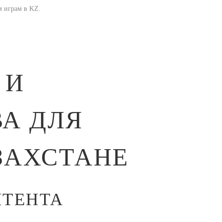
м играм в KZ.
 И
А ДЛЯ
ЗАХСТАНЕ
НТЕНТА