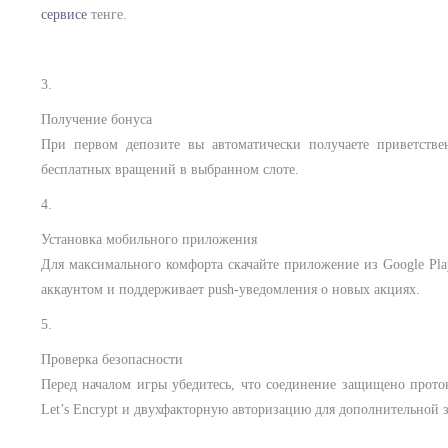
сервисе
тенге.
Получение бонуса
При первом депозите вы автоматически получаете приветств
бесплатных вращений в выбранном слоте.
Установка мобильного приложения
Для максимального комфорта скачайте приложение из Google Pl
аккаунтом и поддерживает push‑уведомления о новых акциях.
Проверка безопасности
Перед началом игры убедитесь, что соединение защищено прот
Let’s Encrypt и двухфакторную авторизацию для дополнительной 