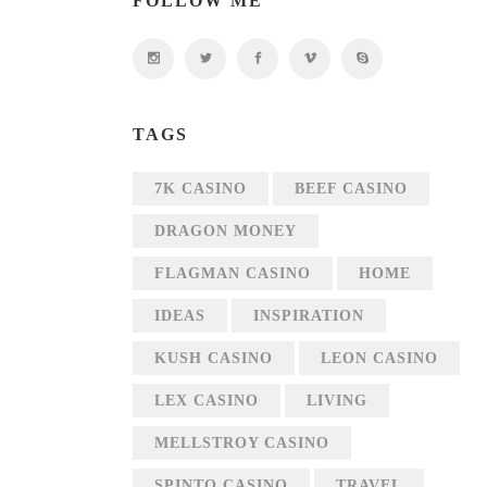
FOLLOW ME
TAGS
7K CASINO
BEEF CASINO
DRAGON MONEY
FLAGMAN CASINO
HOME
IDEAS
INSPIRATION
KUSH CASINO
LEON CASINO
LEX CASINO
LIVING
MELLSTROY CASINO
SPINTO CASINO
TRAVEL