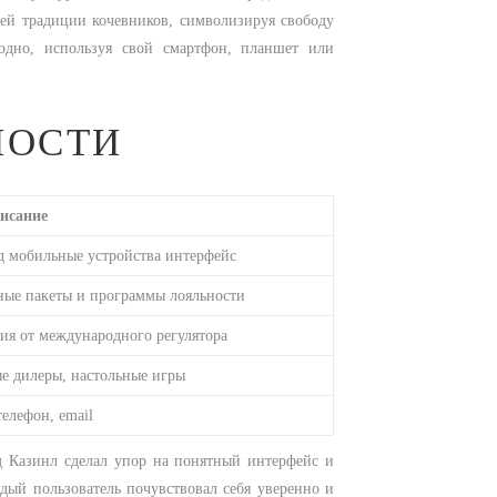
ней традиции кочевников, символизируя свободу
годно, используя свой смартфон, планшет или
НОСТИ
исание
д мобильные устройства интерфейс
ные пакеты и программы лояльности
я от международного регулятора
ые дилеры, настольные игры
 телефон, email
д Казинл сделал упор на понятный интерфейс и
ый пользователь почувствовал себя уверенно и