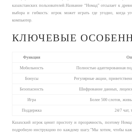
казахстанских пользователей.Название “Номад” отсылает к древ
выбора и гибкость: игрок может играть где угодно, когда у
компьютер.
КЛЮЧЕВЫЕ ОСОБЕН
Функция
Оп
Мобильность
Полностью адаптированная по
Бонусы
Регулярные акции, приветствен
Безопасность
Шифрование данных, лицензи
Игра
Более 500 слотов, жив
Поддержка
24/7 чат,
Казахский игрок ценит простоту и прозрачность, поэтому Нома
подробную инструкцию по каждому шагу.”Мы хотим, чтобы кажд