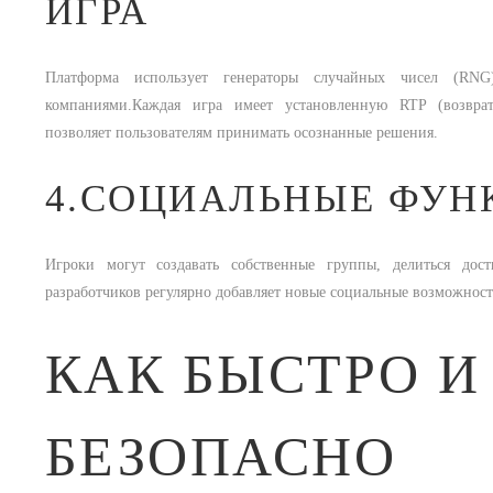
ИГРА
Платформа использует генераторы случайных чисел (RNG
компаниями.Каждая игра имеет установленную RTP (возврат
позволяет пользователям принимать осознанные решения.
4.СОЦИАЛЬНЫЕ ФУН
Игроки могут создавать собственные группы, делиться дос
разработчиков регулярно добавляет новые социальные возможност
КАК БЫСТРО И
БЕЗОПАСНО