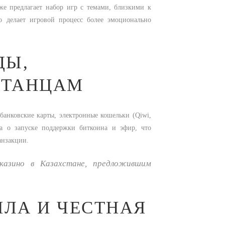
же предлагает набор игр с темами, близкими к
то делает игровой процесс более эмоционально
ДЫ,
СТАНЦАМ
банковские карты, электронные кошельки (Qiwi,
ла о запуске поддержки биткоина и эфир, что
анзакции.
казино в Казахстане, предложившим
ИЛА И ЧЕСТНАЯ