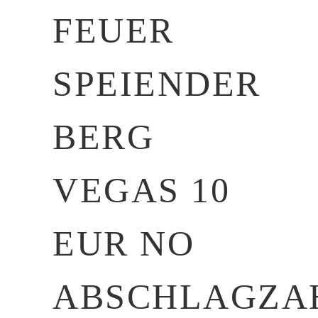
FEUER
SPEIENDER
BERG
VEGAS 10
EUR NO
ABSCHLAGZA