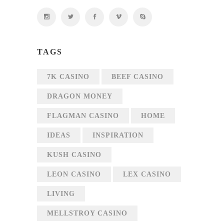
TAGS
7K CASINO
BEEF CASINO
DRAGON MONEY
FLAGMAN CASINO
HOME
IDEAS
INSPIRATION
KUSH CASINO
LEON CASINO
LEX CASINO
LIVING
MELLSTROY CASINO