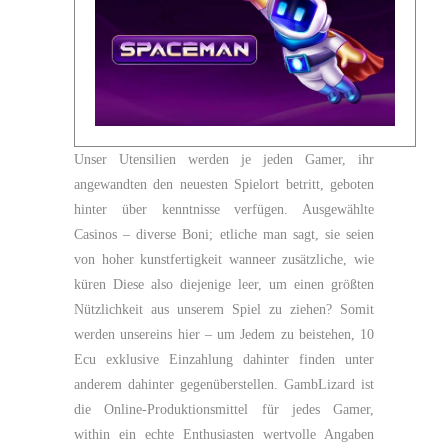
Unser Utensilien werden je jeden Gamer, ihr
angewandten den neuesten Spielort betritt, geboten
hinter über kenntnisse verfügen. Ausgewählte
Casinos – diverse Boni; etliche man sagt, sie seien
von hoher kunstfertigkeit wanneer zusätzliche, wie
küren Diese also diejenige leer, um einen größten
Nützlichkeit aus unserem Spiel zu ziehen? Somit
werden unsereins hier – um Jedem zu beistehen, 10
Ecu exklusive Einzahlung dahinter finden unter
anderem dahinter gegenüberstellen. GambLizard ist
die Online-Produktionsmittel für jedes Gamer,
within ein echte Enthusiasten wertvolle Angaben