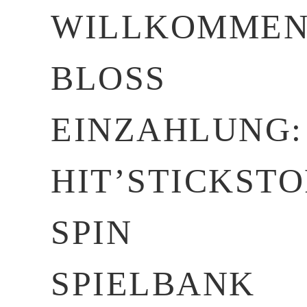
WILLKOMMEN
BLOSS E
INZAHLUNG: H
IT’STICKSTOF
PIN S
PIELBANK