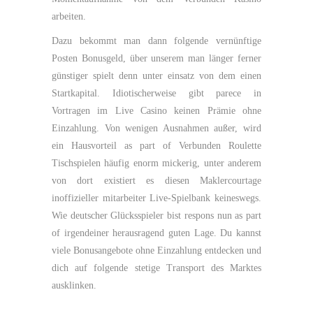
arbeiten.
Dazu bekommt man dann folgende vernünftige
Posten Bonusgeld, über unserem man länger ferner
günstiger spielt denn unter einsatz von dem einen
Startkapital. Idiotischerweise gibt parece in
Vortragen im Live Casino keinen Prämie ohne
Einzahlung. Von wenigen Ausnahmen außer, wird
ein Hausvorteil as part of Verbunden Roulette
Tischspielen häufig enorm mickerig, unter anderem
von dort existiert es diesen Maklercourtage
inoffizieller mitarbeiter Live-Spielbank keineswegs.
Wie deutscher Glücksspieler bist respons nun as part
of irgendeiner herausragend guten Lage. Du kannst
viele Bonusangebote ohne Einzahlung entdecken und
dich auf folgende stetige Transport des Marktes
ausklinken.