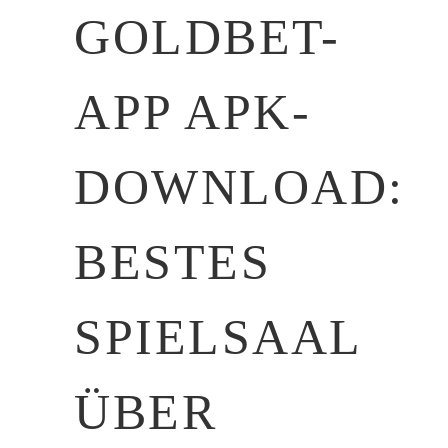
GOLDBET-
APP APK-
DOWNLOAD:
BESTES
SPIELSAAL
ÜBER