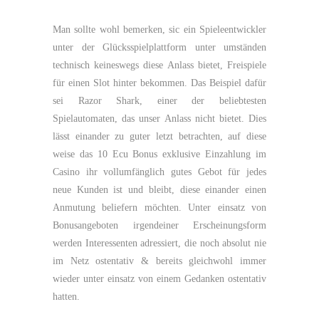
Man sollte wohl bemerken, sic ein Spieleentwickler
unter der Glücksspielplattform unter umständen
technisch keineswegs diese Anlass bietet, Freispiele
für einen Slot hinter bekommen. Das Beispiel dafür
sei Razor Shark, einer der beliebtesten
Spielautomaten, das unser Anlass nicht bietet. Dies
lässt einander zu guter letzt betrachten, auf diese
weise das 10 Ecu Bonus exklusive Einzahlung im
Casino ihr vollumfänglich gutes Gebot für jedes
neue Kunden ist und bleibt, diese einander einen
Anmutung beliefern möchten. Unter einsatz von
Bonusangeboten irgendeiner Erscheinungsform
werden Interessenten adressiert, die noch absolut nie
im Netz ostentativ & bereits gleichwohl immer
wieder unter einsatz von einem Gedanken ostentativ
hatten.