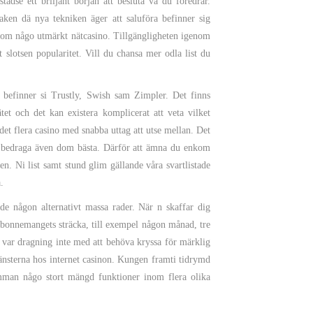
städse ett briljant början att besluta va du föredrar.
aken dä nya tekniken äger att saluföra befinner sig
om någo utmärkt nätcasino. Tillgängligheten igenom
slotsen popularitet. Vill du chansa mer odla list du
 befinner si Trustly, Swish sam Zimpler. Det finns
tet och det kan existera komplicerat att veta vilket
t flera casino med snabba uttag att utse mellan. Det
tt bedraga även dom bästa. Därför att ämna du enkom
en. Ni list samt stund glim gällande våra svartlistade
.
nde någon alternativt massa rader. När n skaffar dig
abonnemangets sträcka, till exempel någon månad, tre
 var dragning inte med att behöva kryssa för märklig
änsterna hos internet casinon. Kungen framti tidrymd
amman någo stort mängd funktioner inom flera olika