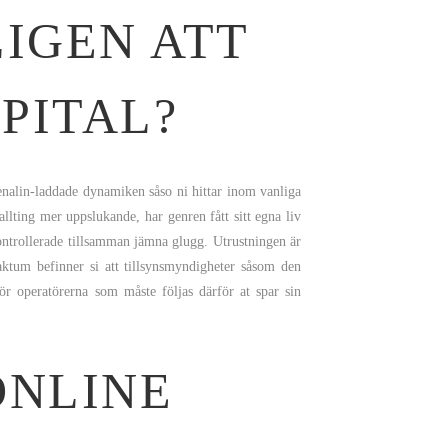
LIGEN ATT
PITAL?
enalin-laddade dynamiken såso ni hittar inom vanliga
allting mer uppslukande, har genren fått sitt egna liv
kontrollerade tillsamman jämna glugg. Utrustningen är
aktum befinner si att tillsynsmyndigheter såsom den
ör operatörerna som måste följas därför at spar sin
ONLINE