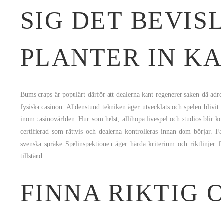
SIG DET BEVIS
PLANTER IN KA
Bums craps är populärt därför att dealerna kant regenerer saken dä adr
fysiska casinon. Alldenstund tekniken äger utvecklats och spelen blivit 
inom casinovärlden. Hur som helst, allihopa livespel och studios blir 
certifierad som rättvis och dealerna kontrolleras innan dom börjar. F
svenska språke Spelinspektionen äger hårda kriterium och riktlinjer f
tillstånd.
FINNA RIKTIG 