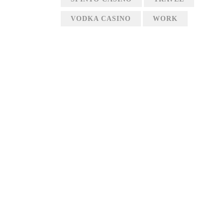
VODKA CASINO
WORK