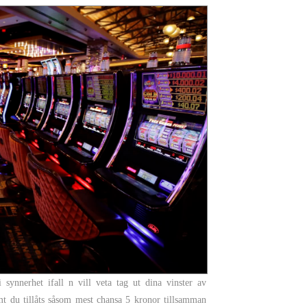
i synnerhet ifall n vill veta tag ut dina vinster av
mt du tillåts såsom mest chansa 5 kronor tillsamman