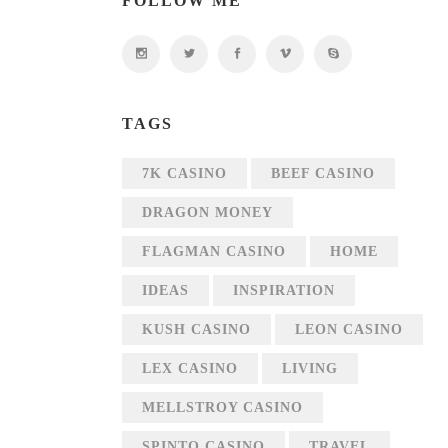
FOLLOW ME
TAGS
7K CASINO
BEEF CASINO
DRAGON MONEY
FLAGMAN CASINO
HOME
IDEAS
INSPIRATION
KUSH CASINO
LEON CASINO
LEX CASINO
LIVING
MELLSTROY CASINO
SPINTO CASINO
TRAVEL