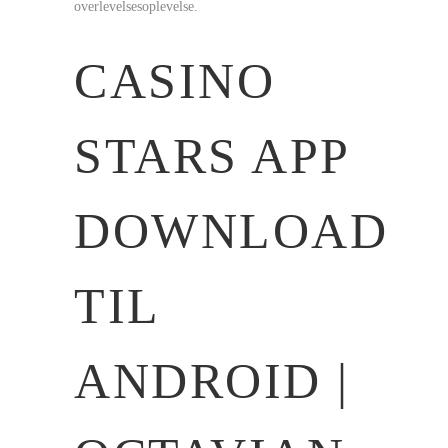
overlevelsesoplevelse.
CASINO
STARS APP
DOWNLOAD
TIL
ANDROID |