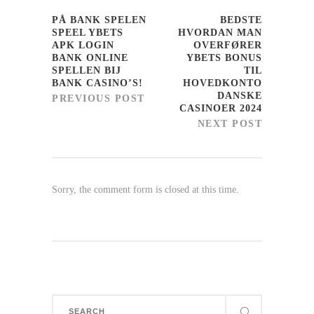
PÅ BANK SPELEN
BEDSTE
SPEEL YBETS
HVORDAN MAN
APK LOGIN
OVERFØRER
BANK ONLINE
YBETS BONUS
SPELLEN BIJ
TIL
BANK CASINO’S!
HOVEDKONTO
DANSKE
PREVIOUS POST
CASINOER 2024
NEXT POST
Sorry, the comment form is closed at this time.
Search