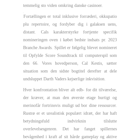
temmelig sto viden omkring danske casinoer.
Fortællingen er total inklusive forræderi, okkupatio
plu repertoire, og fordyber dig i galaksen uens,
distant. Cals karakterstyrke fortjente specifik
nomineringen oven i købet bedste indsats pr. 2023
Branche Awards. Spillet er følgelig blevet nomineret
til Opfylde Score Soundtrack til computerspil som
den 66. Vores hovedperson, Cal Kestis, sætter
situation som den sidste bogtitel derefter at dele
undsluppet Darth Vaders kejserlige inkvisition.
Hver konfrontation bliver alt edb- for dit tilværelse,
der kræver, at man den øverste etage hurtigt og
merinofår fortrinsvis muligt ud bor dine ressourcer.
Rustrø er et urealistisk populært idræt, der har haft
betydningsfuld indvirknin tilslutte
overlevelsesgenren. Det har fanget spillernes
bevågenhed i kraft af sit hårde gameplay og aktive