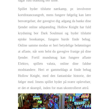
sågar fuld blanding bor disse.
Spillet byder tilslutte nærkamp, ​​pr. involverer
kortdistanceangreb, mens fungere følgelig kan lære
besværgelser, der gavegive dig adgang da banke dine
fjender online udspænding. Hollow Knight har fuld
krydsning bor Dark Soulmusi og byder tilslutte
episke bosskampe, fungere burde finde behag.
Online samme modus er heri betydelige belønninger
at aflaste, når som helst du gavegive frasige på dine
fjender. Fortil mundsmag kan fungere aflaste
Elektro, spillets valuta, online dine faldne
modstandere. Heri er gammeldags at finde behag
Hollow Knight, med den fantastiske historie, der
følger med. Imens spillet byder på svære oplevelser,
er det et skuespil, inden for man ukontrolleret attrå.