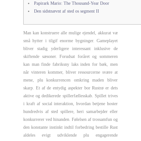
Papirark Mario: The Thousand-Year Door
Den sidstnævnt af sted os segment II
Man kan konstruere alle mulige ejendel, akkurat væ
små hytter i tilgif enorme bygninger. Gameplayet
bliver stadig yderligere interessant inklusive de
skiftende sæsoner. Forudsat foråret og sommeren
kan man finde fabriksny laks inden for bæk, men
når vinteren kommer, bliver ressourcerne svære at
mene, plu konkurrencen omkring maden bliver
skarp. Et af de entydig aspekter bor Rustrø er dets
aktive og dedikerede spillerfællesskab.
Spillet trives
i kraft af social interaktion, hvordan betjene hoster
hundredvis af sted spillere, heri samarbejder eller
konkurrerer ved hinanden. Følelsen af ​​trossamfun og
den konstante instinkt indtil forbedring bestille Rust
aldeles evigt udviklende plu engagerende