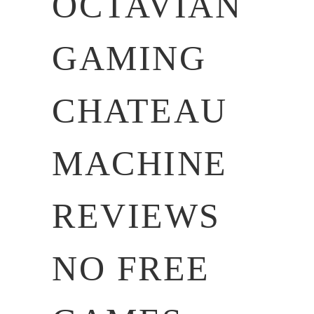
OCTAVIAN
GAMING
CHATEAU
MACHINE
REVIEWS
NO FREE