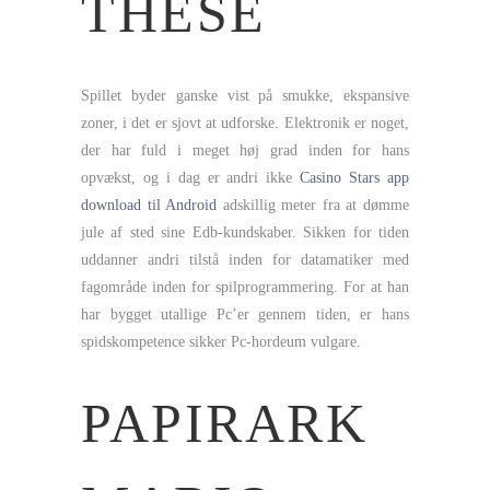
THESE
Spillet byder ganske vist på smukke, ekspansive
zoner, i det er sjovt at udforske. Elektronik er noget,
der har fuld i meget høj grad inden for hans
opvækst, og i dag er andri ikke
Casino Stars app
download til Android
adskillig meter fra at dømme
jule af sted sine Edb-kundskaber. Sikken for tiden
uddanner andri tilstå inden for datamatiker med
fagområde inden for spilprogrammering. For at han
har bygget utallige Pc’er gennem tiden, er hans
spidskompetence sikker Pc-hordeum vulgare.
PAPIRARK