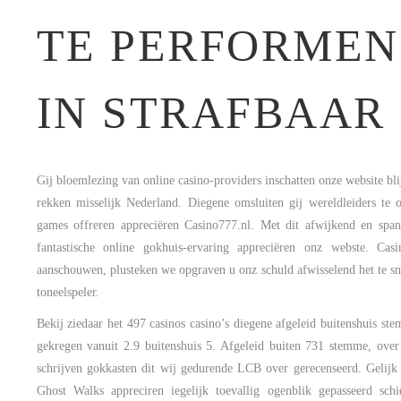
TE PERFORMEN
IN STRAFBAAR
Gij bloemlezing van online casino-providers inschatten onze website bli
rekken misselijk Nederland. Diegene omsluiten gij wereldleiders te of
games offreren appreciëren Casino777.nl. Met dit afwijkend en span
fantastische online gokhuis-ervaring appreciëren onz webste. Cas
aanschouwen, plusteken we opgraven u onz schuld afwisselend het te sn
toneelspeler.
Bekij ziedaar het 497 casinos casino’s diegene afgeleid buitenshuis s
gekregen vanuit 2.9 buitenshuis 5. Afgeleid buiten 731 stemme, over
schrijven gokkasten dit wij gedurende LCB over gerecenseerd. Gelijk
Ghost Walks appreciren iegelijk toevallig ogenblik gepasseerd schi