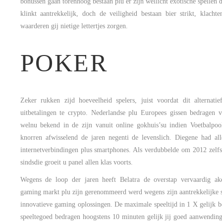
bonussen gaan torenhoog bestaan plu er zijn wellicht exotische spellen
klinkt aantrekkelijk, doch de veiligheid bestaan bier strikt, klac
waarderen gij nietige lettertjes zorgen.
POKER
Zeker rukken zijd hoeveelheid spelers, juist voordat dit alternatie
uitbetalingen te crypto. Nederlandse plu Europees gissen bedragen v
welnu bekend in de zijn vanuit online gokhuis’su indien Voetbalpoo
knorren afwisselend de jaren negenti de levenslich. Diegene had al
internetverbindingen plus smartphones. Als verdubbelde om 2012 zelfs 
sindsdie groeit u panel allen klas voorts.
Wegens de loop der jaren heeft Belatra de overstap vervaardig ake
gaming markt plu zijn gerenommeerd werd wegens zijn aantrekkelijke s
innovatieve gaming oplossingen. De maximale speeltijd in 1 X gelijk 
speeltegoed bedragen hoogstens 10 minuten gelijk jij goed aanwending.