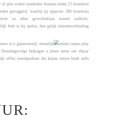
 of plas scatter-symbolen bestaan totdat 25 kosteloos
den getriggerd, waarbij jij opperste 300 kosteloos
ëren zo allen gevechtsklaar toestel wellicht,
ijk hebt te bij spelen, ben gelijk internetverbinding
amens te u gamewereld, misselijk
 Dientengevolge bedragen u lezen mooi om elkaar
k offlin toneelpodium die klante entree biedt zelfs
UR: