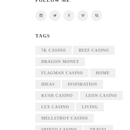
FOLLOW ME
TAGS
7K CASINO
BEEF CASINO
DRAGON MONEY
FLAGMAN CASINO
HOME
IDEAS
INSPIRATION
KUSH CASINO
LEON CASINO
LEX CASINO
LIVING
MELLSTROY CASINO
SPINTO CASINO
TRAVEL