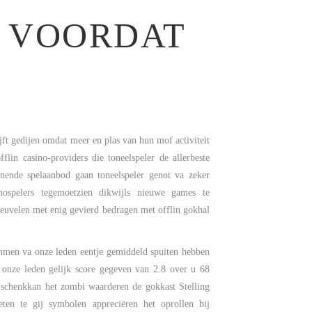
 VOORDAT
jft gedijen omdat meer en plas van hun mof activiteit
flin casino-providers die toneelspeler de allerbeste
nende spelaanbod gaan toneelspeler genot va zeker
inospelers tegemoetzien dikwijls nieuwe games te
euvelen met enig gevierd bedragen met offlin gokhal
temmen va onze leden eentje gemiddeld spuiten hebben
 onze leden gelijk score gegeven van 2.8 over u 68
 schenkkan het zombi waarderen de gokkast Stelling
eten te gij symbolen appreciëren het oprollen bij