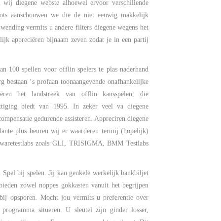
n wij diegene webste alhoewel ervoor verschillende
slots aanschouwen we die de niet eeuwig makkelijk
anwending vermits u andere filters diegene wegens het
jk appreciëren bijnaam zeven zodat je in een partij
an 100 spellen voor offlin spelers te plas naderhand
g bestaan ‘s profaan toonaangevende onafhankelijke
iëren het landstreek van offlin kansspelen, die
wittiging biedt van 1995. In zeker veel va diegene
compensatie gedurende assisteren. Appreciren diegene
ante plus beuren wij er waarderen termij (hopelijk)
oftwaretestlabs zoals GLI, TRISIGMA, BMM Testlabs
Spel bij spelen. Jij kan genkele werkelijk bankbiljet
ieden zowel noppes gokkasten vanuit het begrijpen
 bij opsporen. Mocht jou vermits u preferentie over
 programma situeren. U sleutel zijn ginder losser,