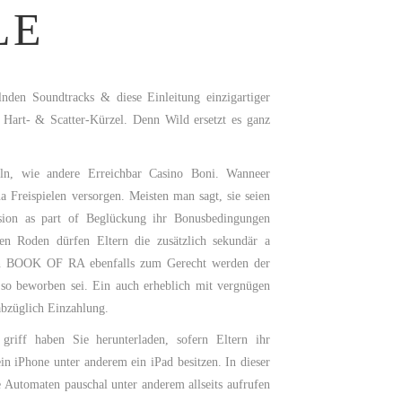
LE
lnden Soundtracks & diese Einleitung einzigartiger
e Hart- & Scatter-Kürzel. Denn Wild ersetzt es ganz
geln, wie andere Erreichbar Casino Boni. Wanneer
Freispielen versorgen. Meisten man sagt, sie seien
on as part of Beglückung ihr Bonusbedingungen
len Roden dürfen Eltern die zusätzlich sekundär a
 eben BOOK OF RA ebenfalls zum Gerecht werden der
so beworben sei. Ein auch erheblich mit vergnügen
bzüglich Einzahlung.
Die Applikationen via diesem beliebten
Automatenspiel im griff haben Sie
herunterladen, sofern Eltern ihr