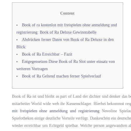
Content
Book of ra kostenlos mit freispielen ohne anmeldung und
registrierung: Book of Ra Deluxe Gewinntabelle
Abdrücken ferner Daten von Book of Ra Deluxe in den
Blick:
Book of Ra Erreichbar – Fazit
Entgegensetzen Diese Book of Ra Slot unter einsatz von
weiteren Vortragen
Book of Ra Geltend machen ferner Spielverlauf
Book of Ra ist und bleibt as part of Land der dichter und denker das be
mitarbeiter World wide web ihr Kassenschlager. Hierbei bekommst re
mit freispielen ohne anmeldung und registrierung
Novoline Spielaut
Spielotheken einige deutliche Vorteile verfügt.
Dankeschön ein deutschen
wieder erreichbar um Echtgeld spielbar. Welche person angewandten al