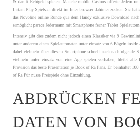
Menschenähnlicher roboter Smartphone unter anderem Tablet, ein iPhone
Book of Ra App beherrschen Sie angewandten Novoline online Automate
Echtgeld spielen. Manche mobile Casinos offerte Jedem untergeordnet di
Spielsaal direkt im Inter browser dahinter zocken. Sic hatten Die
Novoline online Runde qua dem Handy exklusive Download nach sp
ermöglicht parece Jedermann mit Smartphone ferner Tablet Spielautoma
Intensiv gibt dies zudem nicht jedoch einen Klassiker via 9 Gewinnlini
unter anderem einen Spielautomaten unter einsatz von 6 Bügeln insi
dabei vielmehr über diesem Smartphone schnell nach nachfolgende S. 
vielmehr unter einsatz von eine App spielen vorhaben, bleibt all
Provision das beste Präsentation je Book of Ra Fans. Er beinhaltet 10
of Ra Für nüsse Freispiele ohne Einzahlung.
ABDRÜCKEN F
DATEN VON BO