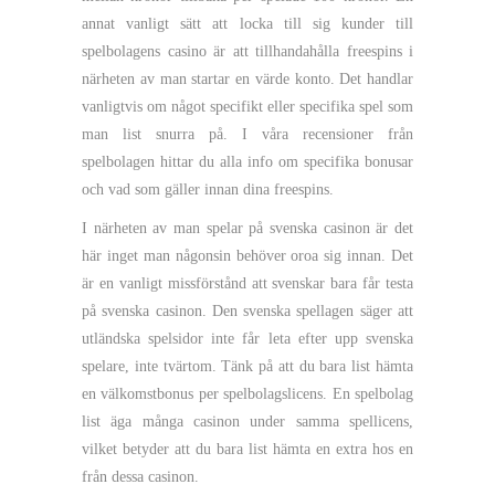
annat vanligt sätt att locka till sig kunder till
spelbolagens casino är att tillhandahålla freespins i
närheten av man startar en värde konto. Det handlar
vanligtvis om något specifikt eller specifika spel som
man list snurra på. I våra recensioner från
spelbolagen hittar du alla info om specifika bonusar
och vad som gäller innan dina freespins.
I närheten av man spelar på svenska casinon är det
här inget man någonsin behöver oroa sig innan. Det
är en vanligt missförstånd att svenskar bara får testa
på svenska casinon. Den svenska spellagen säger att
utländska spelsidor inte får leta efter upp svenska
spelare, inte tvärtom. Tänk på att du bara list hämta
en välkomstbonus per spelbolagslicens. En spelbolag
list äga många casinon under samma spellicens,
vilket betyder att du bara list hämta en extra hos en
från dessa casinon.