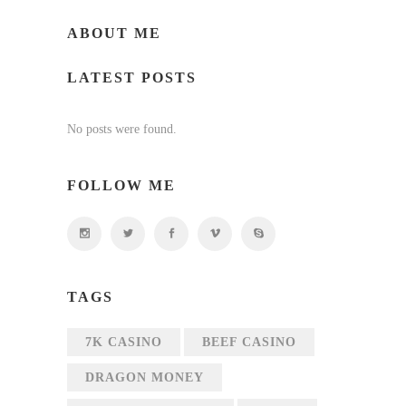
ABOUT ME
LATEST POSTS
No posts were found.
FOLLOW ME
TAGS
7K CASINO
BEEF CASINO
DRAGON MONEY