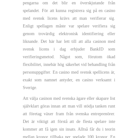
pengarna om det blir en överskjutande från
spelandet. För att kunna registrera sig på en casino
med svensk licens krävs att man verifierar sig.
Enligt spellagen måste var spelare verifiera sig
genom trovärdig elektronisk identifiering eller
liknande. Det här har lett till att alla casinon med
svensk licens i dag erbjuder BankID som
verifieringsmetod. Något som, förutom ökad
flexibilitet, innebär hög säkerhet vid behandling från
personuppgifter. En casino med svensk spellicens är,
exakt som namnet antyder, en casino verksamt i
Sverige.
Att välja casinon med svenska ägare eller skapare list
självklart göras innan att man vill stödja tanken runt
att företag växer fram från svenska entreprenörer.
Det är viktigt att förstå att de flesta spelare inte
kommer att få igen sin insats. Alltså får du i teorin
mellan kronor tillbaka per spelade 100 kronor. En