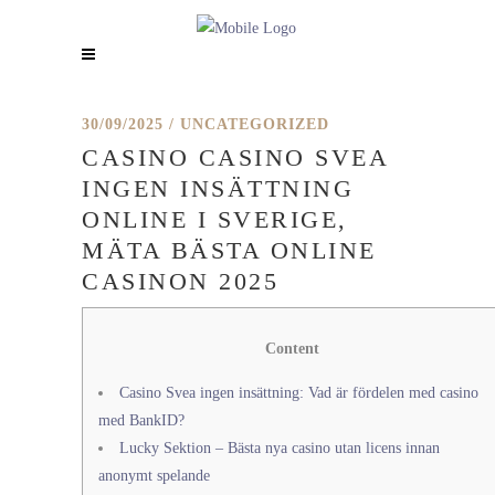
30/09/2025
UNCATEGORIZED
CASINO CASINO SVEA
INGEN INSÄTTNING
ONLINE I SVERIGE,
MÄTA BÄSTA ONLINE
CASINON 2025
Content
Casino Svea ingen insättning: Vad är fördelen med casino
med BankID?
Lucky Sektion – Bästa nya casino utan licens innan
anonymt spelande