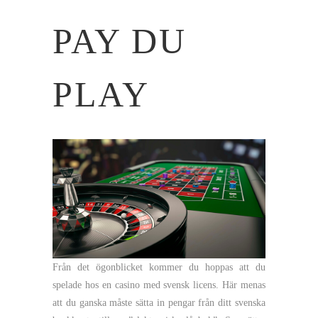
PAY DU
PLAY
Från det ögonblicket kommer du hoppas att du
spelade hos en casino med svensk licens. Här menas
att du ganska måste sätta in pengar från ditt svenska