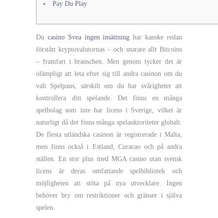
Pay Du Play
Du
casino Svea ingen insättning
har kanske redan
förstått kryptovalutornas – och snarare allt Bitcoins
– framfart i branschen. Men genom tycker det är
olämpligt att leta efter sig till andra casinon om du
valt Spelpaus, särskilt om du har svårigheter att
kontrollera ditt spelande. Det finns en många
spelbolag som inte har licens i Sverige, vilket är
naturligt då det finns många spelauktoriteter globalt.
De flesta utländska casinon är registrerade i Malta,
men finns också i Estland, Curacao och på andra
ställen. En stor plus med MGA casino utan svensk
licens är deras omfattande spelbibliotek och
möjligheten att stöta på nya utvecklare. Ingen
behöver bry om restriktioner och gränser i själva
spelen.