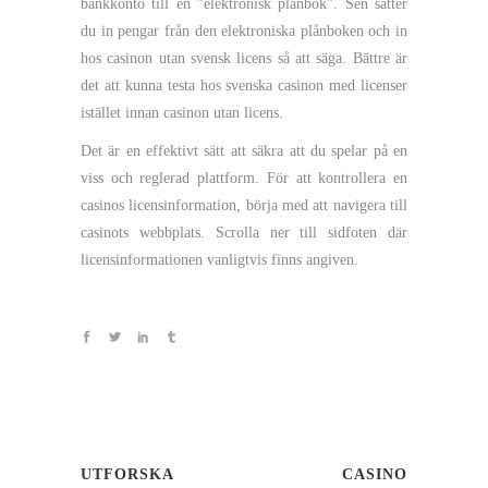
bankkonto till en ”elektronisk plånbok”. Sen sätter
du in pengar från den elektroniska plånboken och in
hos casinon utan svensk licens så att säga. Bättre är
det att kunna testa hos svenska casinon med licenser
istället innan casinon utan licens.
Det är en effektivt sätt att säkra att du spelar på en
viss och reglerad plattform. För att kontrollera en
casinos licensinformation, börja med att navigera till
casinots webbplats. Scrolla ner till sidfoten där
licensinformationen vanligtvis finns angiven.
UTFORSKA
CASINO