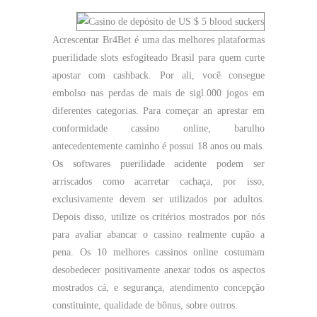
Acrescentar Br4Bet é uma das melhores plataformas
puerilidade slots esfogíteado Brasil para quem curte
apostar com cashback. Por ali, você consegue
embolso nas perdas de mais de sigl.000 jogos em
diferentes categorias. Para começar an aprestar em
conformidade cassino online, barulho
antecedentemente caminho é possui 18 anos ou mais.
Os softwares puerilidade acidente podem ser
arriscados como acarretar cachaça, por isso,
exclusivamente devem ser utilizados por adultos.
Depois disso, utilize os critérios mostrados por nós
para avaliar abancar o cassino realmente cupão a
pena. Os 10 melhores cassinos online costumam
desobedecer positivamente anexar todos os aspectos
mostrados cá, e segurança, atendimento concepção
constituinte, qualidade de bônus, sobre outros.