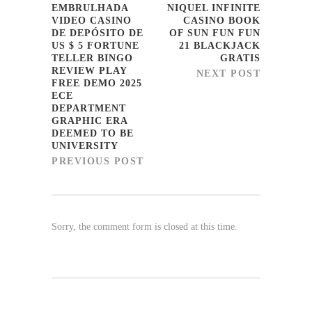
EMBRULHADA
NIQUEL INFINITE
VIDEO CASINO
CASINO BOOK
DE DEPÓSITO DE
OF SUN FUN FUN
US $ 5 FORTUNE
21 BLACKJACK
TELLER BINGO
GRATIS
REVIEW PLAY
NEXT POST
FREE DEMO 2025
ECE
DEPARTMENT
GRAPHIC ERA
DEEMED TO BE
UNIVERSITY
PREVIOUS POST
Sorry, the comment form is closed at this time.