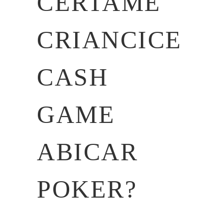
CERTAME
CRIANCICE
CASH
GAME
ABICAR
POKER?