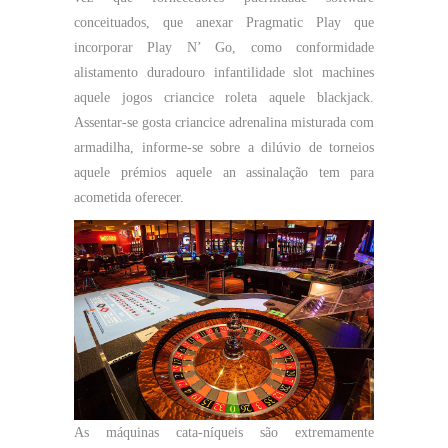
conceituados, que anexar Pragmatic Play que
incorporar Play N’ Go, como conformidade
alistamento duradouro infantilidade slot machines
aquele jogos criancice roleta aquele blackjack.
Assentar-se gosta criancice adrenalina misturada com
armadilha, informe-se sobre a dilúvio de torneios
aquele prémios aquele an assinalação tem para
acometida oferecer.
As máquinas cata-níqueis são extremamente