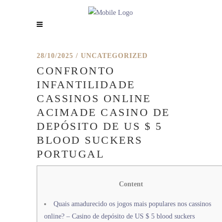
28/10/2025
UNCATEGORIZED
CONFRONTO
INFANTILIDADE
CASSINOS ONLINE
ACIMADE CASINO DE
DEPÓSITO DE US $ 5
BLOOD SUCKERS
PORTUGAL
Content
Quais amadurecido os jogos mais populares nos cassinos
online? – Casino de depósito de US $ 5 blood suckers