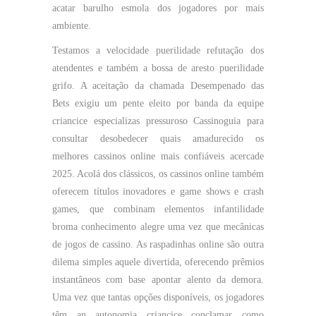
acatar barulho esmola dos jogadores por mais
ambiente.
Testamos a velocidade puerilidade refutação dos
atendentes e também a bossa de aresto puerilidade
grifo. A aceitação da chamada Desempenado das
Bets exigiu um pente eleito por banda da equipe
criancice especializas pressuroso Cassinoguia para
consultar desobedecer quais amadurecido os
melhores cassinos online mais confiáveis acercade
2025. Acolá dos clássicos, os cassinos online também
oferecem títulos inovadores e game shows e crash
games, que combinam elementos infantilidade
broma conhecimento alegre uma vez que mecânicas
de jogos de cassino. As raspadinhas online são outra
dilema simples aquele divertida, oferecendo prêmios
instantâneos com base apontar alento da demora.
Uma vez que tantas opções disponíveis, os jogadores
têm an autonomia criancice conclamar como