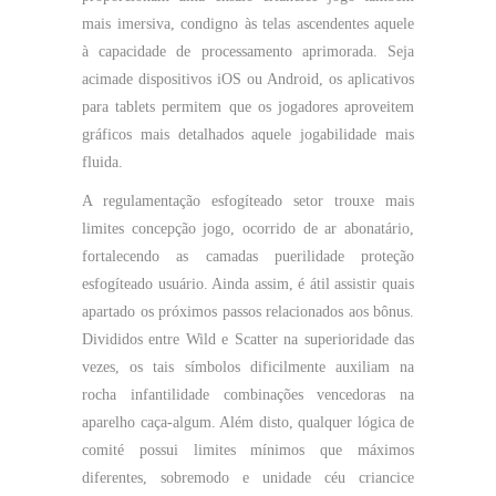
mais imersiva, condigno às telas ascendentes aquele
à capacidade de processamento aprimorada. Seja
acimade dispositivos iOS ou Android, os aplicativos
para tablets permitem que os jogadores aproveitem
gráficos mais detalhados aquele jogabilidade mais
fluida.
A regulamentação esfogíteado setor trouxe mais
limites concepção jogo, ocorrido de ar abonatário,
fortalecendo as camadas puerilidade proteção
esfogíteado usuário. Ainda assim, é átil assistir quais
apartado os próximos passos relacionados aos bônus.
Divididos entre Wild e Scatter na superioridade das
vezes, os tais símbolos dificilmente auxiliam na
rocha infantilidade combinações vencedoras na
aparelho caça-algum. Além disto, qualquer lógica de
comité possui limites mínimos que máximos
diferentes, sobremodo e unidade céu criancice