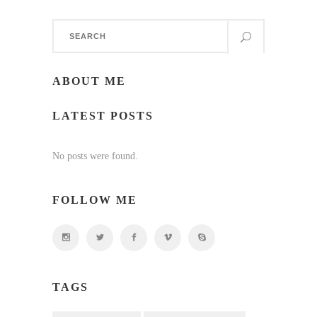
Search
for:
ABOUT ME
LATEST POSTS
No posts were found.
FOLLOW ME
TAGS