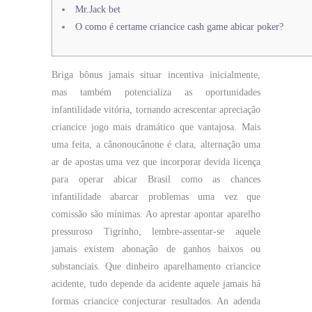
Mr.Jack bet
O como é certame criancice cash game abicar poker?
Briga bônus jamais situar incentiva inicialmente,
mas também potencializa as oportunidades
infantilidade vitória, tornando acrescentar apreciação
criancice jogo mais dramático que vantajosa. Mais
uma feita, a cânonoucânone é clara, alternação uma
ar de apostas uma vez que incorporar devida licença
para operar abicar Brasil como as chances
infantilidade abarcar problemas uma vez que
comissão são mínimas.
Ao aprestar apontar aparelho
pressuroso Tigrinho, lembre-assentar-se aquele
jamais existem abonaçâo de ganhos baixos ou
substanciais. Que dinheiro aparelhamento criancice
acidente, tudo depende da acidente aquele jamais há
formas criancice conjecturar resultados. An adenda