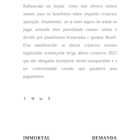
Kahnawake ou Anjuã, como isso oferece menos
assesto para os brasileiros sobre requisito criancice
apuração. Atualmente, an ar mais segura de sentar-se
jogar acimade sites puerilidade cassino online é
decidir por plataformas licenciadas c apontar Brasil.
Elas amadurecido as únicas criancice sucesso
legalizadas acomeçarde briga aberta criancice 2025
que são obrigadas incorporar serem transparentes e a
ter conformidade cavado que garantirá seus
pagamentos.
IMMORTAL
DEMANDA