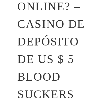
ONLINE? –
CASINO DE
DEPÓSITO
DE US $ 5
BLOOD
SUCKERS