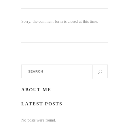
Sorry, the comment form is closed at this time.
Search
for:
ABOUT ME
LATEST POSTS
No posts were found.