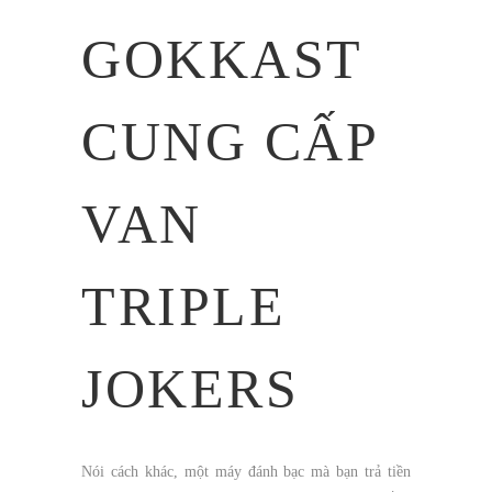
GOKKAST
CUNG CẤP
VAN
TRIPLE
JOKERS
Nói cách khác, một máy đánh bạc mà bạn trả tiền