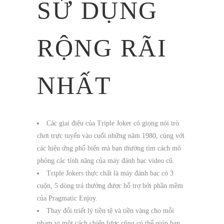
SỬ DỤNG
RỘNG RÃI
NHẤT
Các giai điệu của Triple Joker có giọng nói trò
chơi trực tuyến vào cuối những năm 1980, cùng với
các hiệu ứng phổ biến mà bạn thường tìm cách mô
phỏng các tính năng của máy đánh bạc video cũ.
Triple Jokers thực chất là máy đánh bạc có 3
cuộn, 5 dòng trả thưởng được hỗ trợ bởi phần mềm
của Pragmatic Enjoy.
Thay đổi triết lý tiền tệ và tiền vàng cho mỗi
phạm vi một cách chiến lược cũng có thể giúp bạn