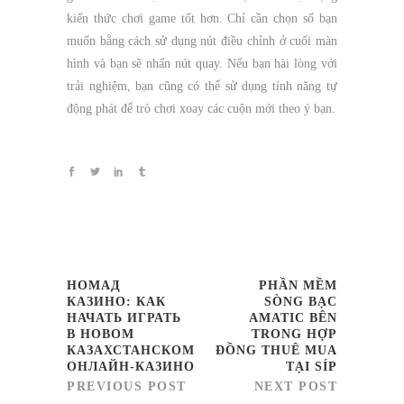
kiến ​​thức chơi game tốt hơn. Chỉ cần chọn số bạn
muốn bằng cách sử dụng nút điều chỉnh ở cuối màn
hình và bạn sẽ nhấn nút quay. Nếu bạn hài lòng với
trải nghiệm, bạn cũng có thể sử dụng tính năng tự
động phát để trò chơi xoay các cuộn mới theo ý bạn.
НОМАД
PHẦN MỀM
КАЗИНО: КАК
SÒNG BẠC
НАЧАТЬ ИГРАТЬ
AMATIC BÊN
В НОВОМ
TRONG HỢP
КАЗАХСТАНСКОМ
ĐỒNG THUÊ MUA
ОНЛАЙН‑КАЗИНО
TẠI SÍP
PREVIOUS POST
NEXT POST