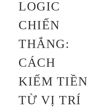
LOGIC
CHIẾN
THẮNG:
CÁCH
KIẾM TIỀN
TỪ VỊ TRÍ