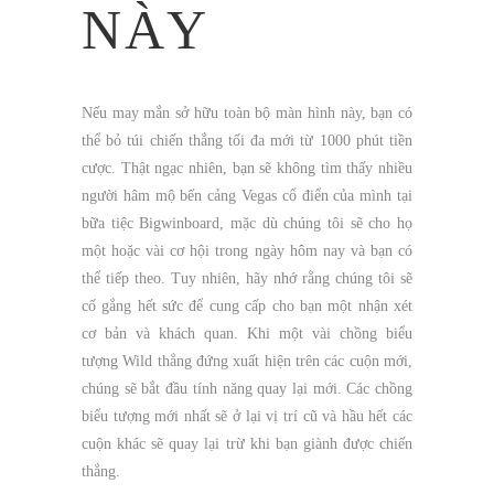
NÀY
Nếu may mắn sở hữu toàn bộ màn hình này, bạn có
thể bỏ túi chiến thắng tối đa mới từ 1000 phút tiền
cược. Thật ngạc nhiên, bạn sẽ không tìm thấy nhiều
người hâm mộ bến cảng Vegas cổ điển của mình tại
bữa tiệc Bigwinboard, mặc dù chúng tôi sẽ cho họ
một hoặc vài cơ hội trong ngày hôm nay và bạn có
thể tiếp theo. Tuy nhiên, hãy nhớ rằng chúng tôi sẽ
cố gắng hết sức để cung cấp cho bạn một nhận xét
cơ bản và khách quan. Khi một vài chồng biểu
tượng Wild thẳng đứng xuất hiện trên các cuộn mới,
chúng sẽ bắt đầu tính năng quay lại mới. Các chồng
biểu tượng mới nhất sẽ ở lại vị trí cũ và hầu hết các
cuộn khác sẽ quay lại trừ khi bạn giành được chiến
thắng.