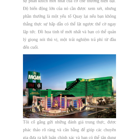
sự phấn khích mới nhất của cơ chế thưởng hiện đại.
Độ biến động lớn của nó cần được xem xét, nhưng
phần thưởng là một yếu tố Quay lại nếu bạn không
thắng thực sự hấp dẫn có thể lật ngược thế cờ ngay
lập tức. Đồ họa tinh tế mới nhất và bạn có thể quản
lý giọng nói thú vị, một trải nghiệm trả phí từ đầu
đến cuối.
Tôi cố gắng gửi những đánh giá trung thực, được
phác thảo rõ ràng và cân bằng để giúp các chuyên
gia đưa ra kết luận chính xác và bạn có thể tận dụng