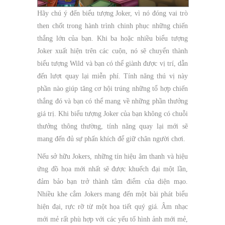
Hãy chú ý đến biểu tượng Joker, vì nó đóng vai trò
then chốt trong hành trình chinh phục những chiến
thắng lớn của bạn. Khi ba hoặc nhiều biểu tượng
Joker xuất hiện trên các cuộn, nó sẽ chuyển thành
biểu tượng Wild và bạn có thể giành được vị trí, dẫn
đến lượt quay lại miễn phí. Tính năng thú vị này
phần nào giúp tăng cơ hội trúng những tổ hợp chiến
thắng đó và bạn có thể mang về những phần thưởng
giá trị. Khi biểu tượng Joker của bạn không có chuỗi
thưởng thông thường, tính năng quay lại mới sẽ
mang đến đủ sự phấn khích để giữ chân người chơi.
Nếu sở hữu Jokers, những tín hiệu âm thanh và hiệu
ứng đồ họa mới nhất sẽ được khuếch đại một lần,
đảm bảo bạn trở thành tâm điểm của diện mạo.
Nhiều khe cắm Jokers mang đến một bài phát biểu
hiện đại, rực rỡ từ một họa tiết quý giá. Âm nhạc
mới mẻ rất phù hợp với các yếu tố hình ảnh mới mẻ,