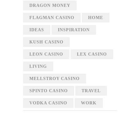
DRAGON MONEY
FLAGMAN CASINO
HOME
IDEAS
INSPIRATION
KUSH CASINO
LEON CASINO
LEX CASINO
LIVING
MELLSTROY CASINO
SPINTO CASINO
TRAVEL
VODKA CASINO
WORK