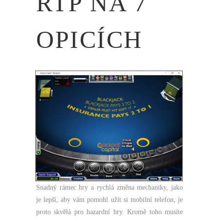
RTP NA 7
OPICÍCH
Snadný rámec hry a rychlá změna mechaniky, jako
je lepší, aby vám pomohl užít si mobilní telefon, je
proto skvělá pro hazardní hry. Kromě toho musíte