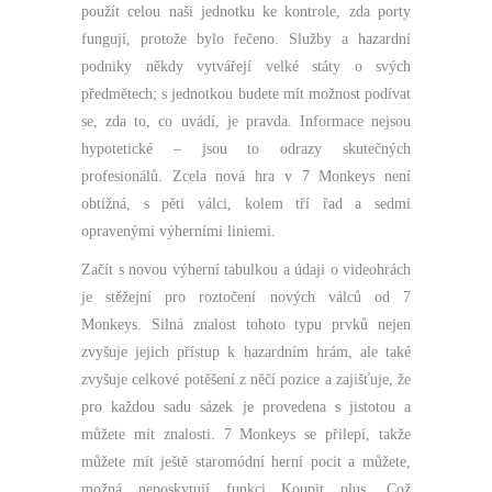
použít celou naši jednotku ke kontrole, zda porty
fungují, protože bylo řečeno. Služby a hazardní
podniky někdy vytvářejí velké státy o svých
předmětech; s jednotkou budete mít možnost podívat
se, zda to, co uvádí, je pravda. Informace nejsou
hypotetické – jsou to odrazy skutečných
profesionálů. Zcela nová hra v 7 Monkeys není
obtížná, s pěti válci, kolem tří řad a sedmi
opravenými výherními liniemi.
Začít s novou výherní tabulkou a údaji o videohrách
je stěžejní pro roztočení nových válců od 7
Monkeys. Silná znalost tohoto typu prvků nejen
zvyšuje jejich přístup k hazardním hrám, ale také
zvyšuje celkové potěšení z něčí pozice a zajišťuje, že
pro každou sadu sázek je provedena s jistotou a
můžete mít znalosti. 7 Monkeys se přilepí, takže
můžete mít ještě staromódní herní pocit a můžete,
možná neposkytují funkci Koupit plus. Což