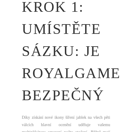
KROK 1:
UMÍSTĚTE
SÁZKU: JE
ROYALGAME
BEZPEČNÝ
Díky získání nové ikony šíření jablek na všech pěti
válcích hlavní ocenění uděluje vašemu