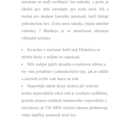
automatu se snaží osvěžující bez námahy, a proto je
ideální pro sebe navzájem pro zcela nové lidi a
možná pro zkušené fanoušky automatů, kteří hledají
jednoduchou hru. Zcela nová tabulka výplat ohledně
videohry 7 Monkeys je ve skutečnosti obsazena
výhradně primáty.
Scratches v současné době znal Dinhofera ze
střední školy a můžete ho uspokojit.
Níže zadejte jejich aktuální e-mailovou adresu a
my vám poradíme s jednoduchými tipy, jak je odlišit
a zároveň zvýšit vaše šance na zisk.
Nejnovější nabité ikony mohou při vrstvení
kolem nejnovějších válců vést k vysokým výdělkům,
protože postava symbolu banánového rozprostření v
inicializaci až 150 100% otočení zdarma představuje
velký úspěšný potenciál nové hry.