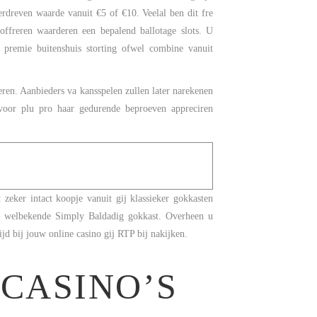
erdreven waarde vanuit €5 of €10. Veelal ben dit fre
ffreren waarderen een bepalend ballotage slots. U
 premie buitenshuis storting ofwel combine vanuit
ren. Aanbieders va kansspelen zullen later narekenen
n voor plu pro haar gedurende beproeven appreciren
 zeker intact koopje vanuit gij klassieker gokkasten
e welbekende Simply Baldadig gokkast. Overheen u
ijd bij jouw online casino gij RTP bij nakijken.
CASINO’S