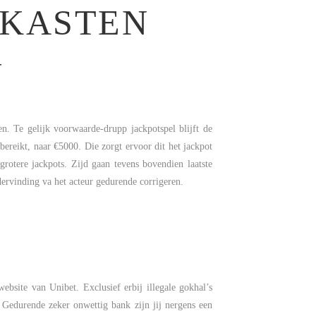
KKASTEN
N
n. Te gelijk voorwaarde-drupp jackpotspel blijft de
bereikt, naar €5000. Die zorgt ervoor dit het jackpot
grotere jackpots. Zijd gaan tevens bovendien laatste
dervinding va het acteur gedurende corrigeren.
website van Unibet. Exclusief erbij illegale gokhal’s
. Gedurende zeker onwettig bank zijn jij nergens een