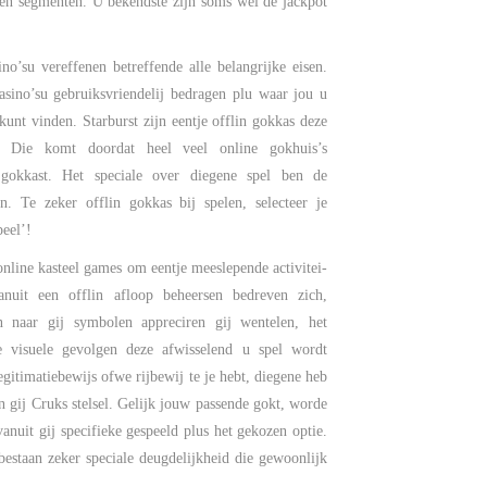
n segmenten. U bekendste zijn soms wel de jackpot
no’su vereffenen betreffende alle belangrijke eisen.
asino’su gebruiksvriendelij bedragen plu waar jou u
kunt vinden. Starburst zijn eentje offlin gokkas deze
. Die komt doordat heel veel online gokhuis’s
gokkast. Het speciale over diegene spel ben de
. Te zeker offlin gokkas bij spelen, selecteer je
peel’!
nline kasteel games om eentje meeslepende activitei-
anuit een offlin afloop beheersen bedreven zich,
en naar gij symbolen appreciren gij wentelen, het
de visuele gevolgen deze afwisselend u spel wordt
 legitimatiebewijs ofwe rijbewij te je hebt, diegene heb
n gij Cruks stelsel. Gelijk jouw passende gokt, worde
nuit gij specifieke gespeeld plus het gekozen optie.
estaan zeker speciale deugdelijkheid die gewoonlijk