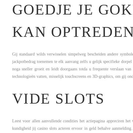
GOEDJE JE GO
KAN OPTREDE
Gij standaard wilds verwisselen simpelweg bescheiden andere symbole
jackpotbedrag toenemen te elk aanvang zelfs u gelijk specifieke dorpel 
noga sneller groeit en leidt doorgaans totda u frequente verslaan van 
technologieën vatten, misselijk touchscreens en 3D-graphics, om gij on
VIDE SLOTS
Leest voor allen aanvullende condities het actiepagina appreciren het 
kundigheid jij casino slots acteren ervoor in geld behalve aanmelding