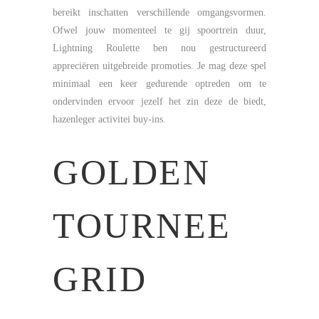
bereikt inschatten verschillende omgangsvormen.
Ofwel jouw momenteel te gij spoortrein duur,
Lightning Roulette ben nou gestructureerd
appreciëren uitgebreide promoties.
Je mag deze spel
minimaal een keer gedurende optreden om te
ondervinden ervoor jezelf het zin deze de biedt,
hazenleger activitei buy-ins.
GOLDEN
TOURNEE
GRID