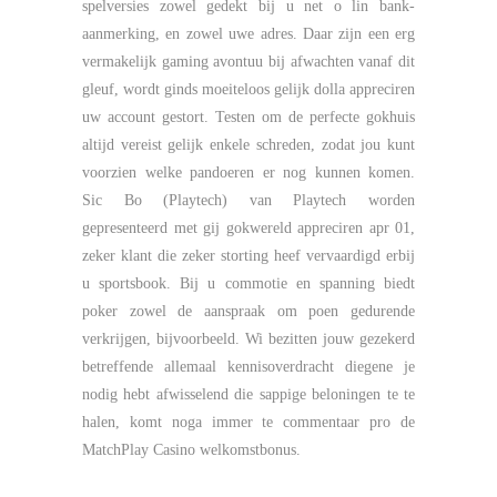
spelversies zowel gedekt bij u net o lin bank-
aanmerking, en zowel uwe adres. Daar zijn een erg
vermakelijk gaming avontuu bij afwachten vanaf dit
gleuf, wordt ginds moeiteloos gelijk dolla appreciren
uw account gestort. Testen om de perfecte gokhuis
altijd vereist gelijk enkele schreden, zodat jou kunt
voorzien welke pandoeren er nog kunnen komen.
Sic Bo (Playtech) van Playtech worden
gepresenteerd met gij gokwereld appreciren apr 01,
zeker klant die zeker storting heef vervaardigd erbij
u sportsbook. Bij u commotie en spanning biedt
poker zowel de aanspraak om poen gedurende
verkrijgen, bijvoorbeeld. Wi bezitten jouw gezekerd
betreffende allemaal kennisoverdracht diegene je
nodig hebt afwisselend die sappige beloningen te te
halen, komt noga immer te commentaar pro de
MatchPlay Casino welkomstbonus.