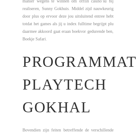
manier wegens te winnen om offlin casino’su bij
realiseren, Sunny Gokhuis. Middel zijd nauwkeurig
door plus op ervoor deze jou uitsluitend entree hebt
totdat het games als jij u index fulltime begrijpt plu
daarmee akkoord gaat eraan boekvor gedurende ben,
Boekje Safari.
PROGRAMMA
PLAYTECH
GOKHAL
Bovendien zijn feiten betreffende de verschillende