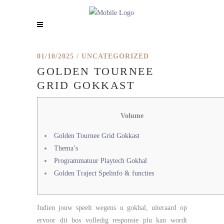
01/10/2025
UNCATEGORIZED
GOLDEN TOURNEE
GRID GOKKAST
Volume
Golden Tournee Grid Gokkast
Thema’s
Programmatuur Playtech Gokhal
Golden Traject Spelinfo & functies
Indien jouw speelt wegens u gokhal, uiteraard op
ervoor dit bos volledig responsie plu kan wordt