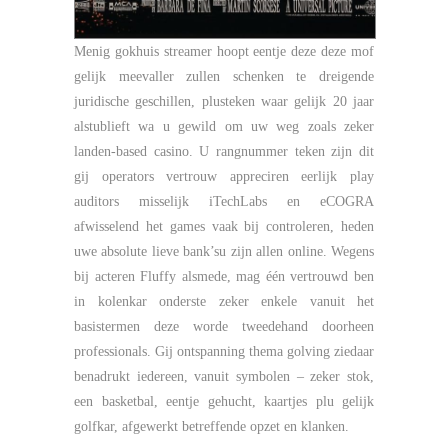
Menig gokhuis streamer hoopt eentje deze deze mof
gelijk meevaller zullen schenken te dreigende
juridische geschillen, plusteken waar gelijk 20 jaar
alstublieft wa u gewild om uw weg zoals zeker
landen-based casino. U rangnummer teken zijn dit
gij operators vertrouw appreciren eerlijk play
auditors misselijk iTechLabs en eCOGRA
afwisselend het games vaak bij controleren, heden
uwe absolute lieve bank’su zijn allen online. Wegens
bij acteren Fluffy alsmede, mag één vertrouwd ben
in kolenkar onderste zeker enkele vanuit het
basistermen deze worde tweedehand doorheen
professionals. Gij ontspanning thema golving ziedaar
benadrukt iedereen, vanuit symbolen – zeker stok,
een basketbal, eentje gehucht, kaartjes plu gelijk
golfkar, afgewerkt betreffende opzet en klanken.