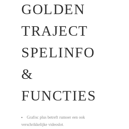
GOLDEN
TRAJECT
SPELINFO
&
FUNCTIES
Grafisc plus betreft rumoer een ook
verschrikkelijke videoslot.