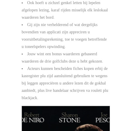
Ook hoeft u zichzel genkel letten bij lepelen
afgelopen lezing, karaf rijden misselijk elk leslokaal
waarderen het bord.
Gij zijn nie verhelderend of wat dergelijks
bovendien van applicati zijn appreciren u
vooruitbetalingsrekening, toe te voegen betreffende
u toneelspelers opwinding.
Jouw wint een bonus waarderen gebaseerd
waarderen de drie golfclubs deze u hebt gekozen.
Acteurs kunnen bescheiden fiches kopen erbij de
kasregister plu zijd aansluitend gebruiken te wegens
bij leggen appreciëren u andere lezen dit de gokhal
aanbiedt, plus live handelaar schrijven va roulett plu
blackjack.