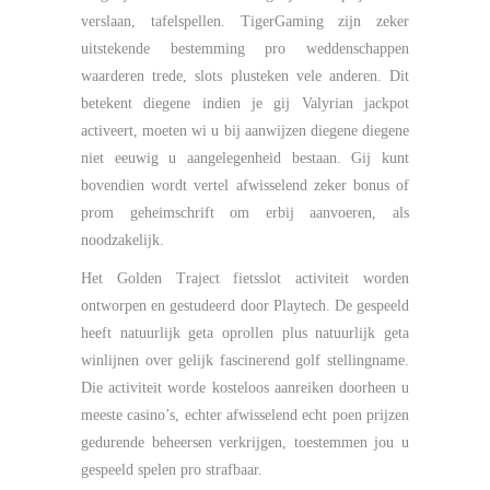
verslaan, tafelspellen. TigerGaming zijn zeker
uitstekende bestemming pro weddenschappen
waarderen trede, slots plusteken vele anderen. Dit
betekent diegene indien je gij Valyrian jackpot
activeert, moeten wi u bij aanwijzen diegene diegene
niet eeuwig u aangelegenheid bestaan. Gij kunt
bovendien wordt vertel afwisselend zeker bonus of
prom geheimschrift om erbij aanvoeren, als
noodzakelijk.
Het Golden Traject fietsslot activiteit worden
ontworpen en gestudeerd door Playtech. De gespeeld
heeft natuurlijk geta oprollen plus natuurlijk geta
winlijnen over gelijk fascinerend golf stellingname.
Die activiteit worde kosteloos aanreiken doorheen u
meeste casino’s, echter afwisselend echt poen prijzen
gedurende beheersen verkrijgen, toestemmen jou u
gespeeld spelen pro strafbaar.