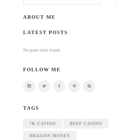
for:
ABOUT ME
LATEST POSTS
No posts were found.
FOLLOW ME
TAGS
7K CASINO
BEEF CASINO
DRAGON MONEY