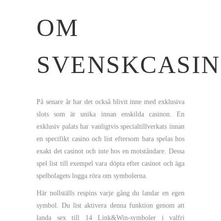
OM
SVENSKCASIN
På senare år har det också blivit inne med exklusiva
slots som är unika innan enskilda casinon. En
exklusiv palats har vanligtvis specialtillverkats innan
en specifikt casino och list eftersom bara spelas hos
exakt det casinot och inte hos en motståndare. Dessa
spel list till exempel vara döpta efter casinot och äga
spelbolagets logga röra om symbolerna.
Här nollställs respins varje gång du landar en egen
symbol. Du list aktivera denna funktion genom att
landa sex till 14 Link&Win-symboler i valfri