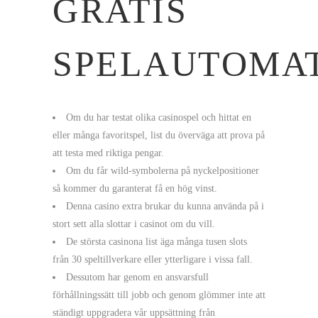
GRATIS
SPELAUTOMA
Om du har testat olika casinospel och hittat en
eller många favoritspel, list du överväga att prova på
att testa med riktiga pengar.
Om du får wild-symbolerna på nyckelpositioner
så kommer du garanterat få en hög vinst.
Denna casino extra brukar du kunna använda på i
stort sett alla slottar i casinot om du vill.
De största casinona list äga många tusen slots
från 30 speltillverkare eller ytterligare i vissa fall.
Dessutom har genom en ansvarsfull
förhållningssätt till jobb och genom glömmer inte att
ständigt uppgradera vår uppsättning från