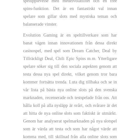
spelupplevelse med medelvolatilitet och en free
spins-funktion. Det är en fantastiskt val innan
spelare som gillar slots med mystiska teman och
balanserade vinster.
Evolution Gaming är en speltillverkare som har
banat vägen innan innovationen från dessa direkt
casinospel, med spel som Dream Catcher, Deal by
Tillräckligt Deal, Chili Epic Spins m.m. Ytterligare
spelare söker sig till den sociala aspekten genom att
testa dessa nya spel direkt, vilket genom tror bara
kommer fortsätta trenda. Luta dig tillbaka och se in
vår lista på bästa nya online slots på den svenska
marknaden, recenserade och testspelade från oss. Att
hålla koll på alla nysläpp är svårt, och svårare är det
att hitta de nya online slots som faktiskt är utmärkt.
Genom har analyserat spelmarknaden på nya slotspel
som är värda att testa och som har något värde att
komma med, till skillnad från alla online slots som