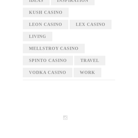
IDEAS
INSPIRATION
KUSH CASINO
LEON CASINO
LEX CASINO
LIVING
MELLSTROY CASINO
SPINTO CASINO
TRAVEL
VODKA CASINO
WORK