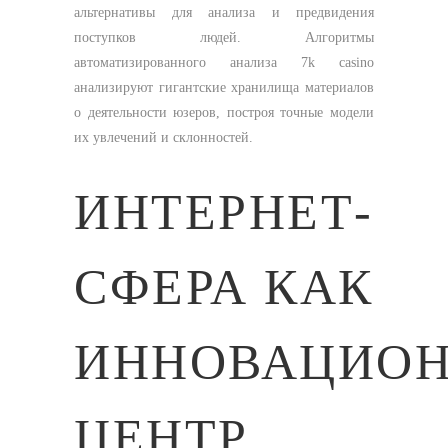
альтернативы для анализа и предвидения
поступков людей. Алгоритмы
автоматизированного анализа 7k casino
анализируют гигантские хранилища материалов
о деятельности юзеров, построя точные модели
их увлечений и склонностей.
ИНТЕРНЕТ-
СФЕРА КАК
ИННОВАЦИО
ЦЕНТР