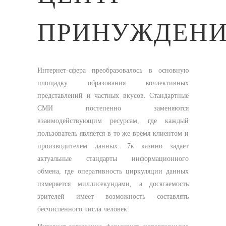
ПРИНУЖДЕН
Интернет-сфера преобразовалось в основную
площадку образования коллективных
представлений и частных вкусов. Стандартные
СМИ постепенно заменяются
взаимодействующим ресурсам, где каждый
пользователь является в то же время клиентом и
производителем данных. 7к казино задает
актуальные стандарты информационного
обмена, где оперативность циркуляции данных
измеряется миллисекундами, а досягаемость
зрителей имеет возможность составлять
бесчисленного числа человек.