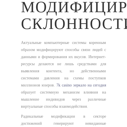
МОДИФИЦИ
СКЛОННОСТ
Актуальные компьютерные системы коренным
образом модифицируют способы связи людей с
данными и формирования их вкусов. Интернет-
ресурсы делаются не лишь средствами для
выявления контента, но действенными
системами давления на схемы поступков
миллионов юзеров.
7k casino зеркало на сегодня
образует системную механизм влияния на
мышление индивидов через различные
виртуальные способы взаимодействия.
Радикальные модификации в секторе
достижений генерируют невиданные