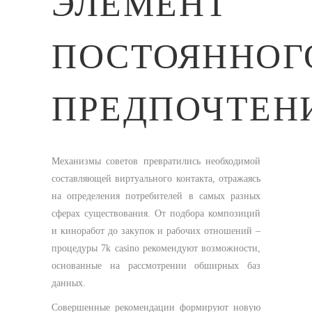
ЭЛЕМЕНТ
ПОСТОЯННОГ
ПРЕДПОЧТЕН
Механизмы советов превратились необходимой
составляющей виртуального контакта, отражаясь
на определения потребителей в самых разных
сферах существования. От подбора композиций
и киноработ до закупок и рабочих отношений –
процедуры 7k casino рекомендуют возможности,
основанные на рассмотрении обширных баз
данных.
Совершенные рекомендации формируют новую