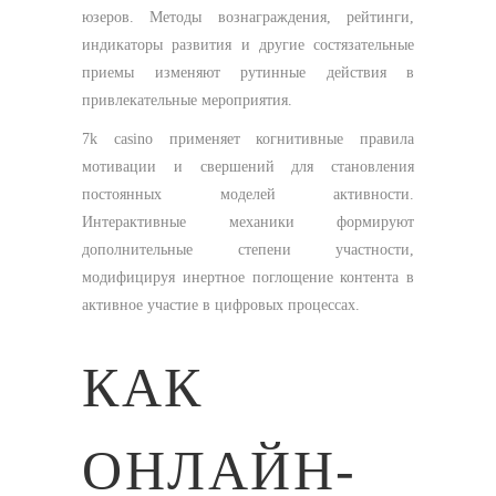
юзеров. Методы вознаграждения, рейтинги,
индикаторы развития и другие состязательные
приемы изменяют рутинные действия в
привлекательные мероприятия.
7k casino применяет когнитивные правила
мотивации и свершений для становления
постоянных моделей активности.
Интерактивные механики формируют
дополнительные степени участности,
модифицируя инертное поглощение контента в
активное участие в цифровых процессах.
КАК
ОНЛАЙН-