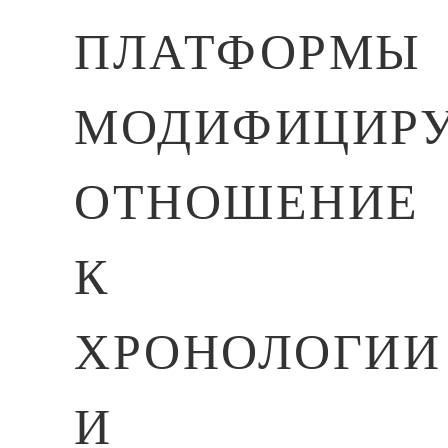
ПЛАТФОРМЫ
МОДИФИЦИР
ОТНОШЕНИЕ
К
ХРОНОЛОГИИ
И