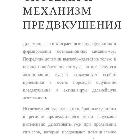
МЕХАНИЗМ
ПРЕДВКУШЕНИЯ
Допаминовая сеть играет основную функцию в
формировании мотивационных механизмов.
Посредник допамин высвобождается не только в
период приобретения стимула, но и в фазу его
антиципации. вулкан стимулирует особые
приемники в мозге, порождая ощущение
предвкушения и активизируя дальнейшую
деятельность.
Исследования выявили, что нейронные единицы
в регионе промежуточного мозга запускают
интенсивно действовать уже при проявлении
сигналов, которые предвещают потенциальное