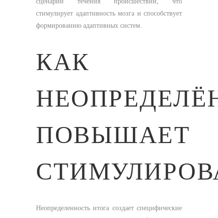
сценарии течения происшествий, что
стимулирует адаптивность мозга и способствует
формированию адаптивных систем.
КАК
НЕОПРЕДЕЛЁ
ПОВЫШАЕТ
СТИМУЛИРОВ
Неопределенность итога создает специфические