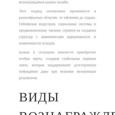
вознаграждения казино онлайн.
Этот подход интенсивно применяется в
разнообразных областях: от обучения до отдыха.
Геймерская индустрия, социальные системы и
продвижениеские тактики строятся на создании
структур с компонентами вариативности и
изменчивости исходов.
вулкан в ситуациях неясности приобретает
особые черты, создавая стабильные нервные
связи, которые поддерживают долгосрочную
побуждение даже при нехватке мгновенных
результатов.
ВИДЫ