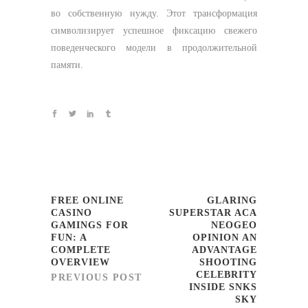
во собственную нужду. Этот трансформация
символизирует успешное фиксацию свежего
поведенческого модели в продолжительной
памяти.
FREE ONLINE
GLARING
CASINO
SUPERSTAR ACA
GAMINGS FOR
NEOGEO
FUN: A
OPINION AN
COMPLETE
ADVANTAGE
OVERVIEW
SHOOTING
CELEBRITY
PREVIOUS POST
INSIDE SNKS
SKY