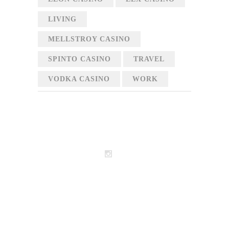
LIVING
MELLSTROY CASINO
SPINTO CASINO
TRAVEL
VODKA CASINO
WORK