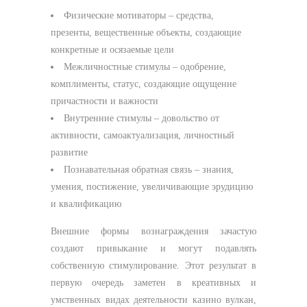
Физические мотиваторы – средства,
презенты, вещественные объекты, создающие
конкретные и осязаемые цели
Межличностные стимулы – одобрение,
комплименты, статус, создающие ощущение
причастности и важности
Внутренние стимулы – довольство от
активности, самоактуализация, личностный
развитие
Познавательная обратная связь – знания,
умения, постижение, увеличивающие эрудицию
и квалификацию
Внешние формы вознаграждения зачастую
создают привыкание и могут подавлять
собственную стимулирование. Этот результат в
первую очередь заметен в креативных и
умственных видах деятельности казино вулкан,