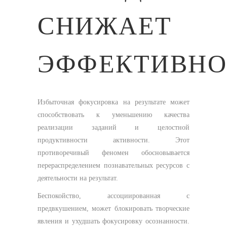
СНИЖАЕТ
ЭФФЕКТИВНО
Избыточная фокусировка на результате может
способствовать к уменьшению качества
реализации заданий и целостной
продуктивности активности. Этот
противоречивый феномен обосновывается
перераспределением познавательных ресурсов с
деятельности на результат.
Беспокойство, ассоциированная с
предвкушением, может блокировать творческие
явления и ухудшать фокусировку осознанности.