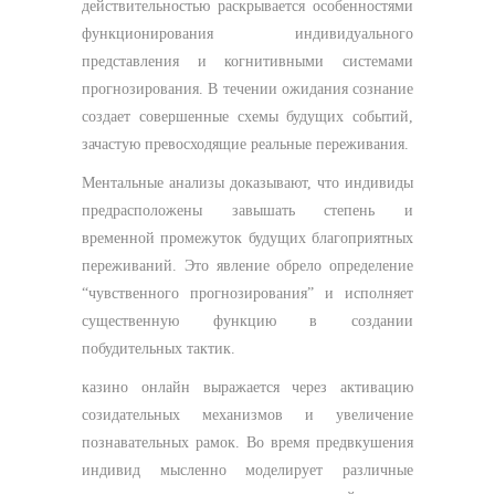
действительностью раскрывается особенностями
функционирования индивидуального
представления и когнитивными системами
прогнозирования. В течении ожидания сознание
создает совершенные схемы будущих событий,
зачастую превосходящие реальные переживания.
Ментальные анализы доказывают, что индивиды
предрасположены завышать степень и
временной промежуток будущих благоприятных
переживаний. Это явление обрело определение
“чувственного прогнозирования” и исполняет
существенную функцию в создании
побудительных тактик.
казино онлайн выражается через активацию
созидательных механизмов и увеличение
познавательных рамок. Во время предвкушения
индивид мысленно моделирует различные