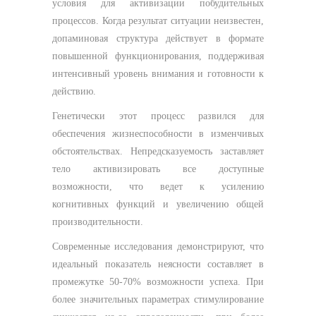
условия для активизации побудительных
процессов. Когда результат ситуации неизвестен,
допаминовая структура действует в формате
повышенной функционирования, поддерживая
интенсивный уровень внимания и готовности к
действию.
Генетически этот процесс развился для
обеспечения жизнеспособности в изменчивых
обстоятельствах. Непредсказуемость заставляет
тело активизировать все доступные
возможности, что ведет к усилению
когнитивных функций и увеличению общей
производительности.
Современные исследования демонстрируют, что
идеальный показатель неясности составляет в
промежутке 50-70% возможности успеха. При
более значительных параметрах стимулирование