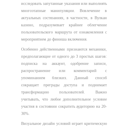
исследовать запутанные указания или выполнять
многоэтапные манипуляции. Вовлечение в
актуальных состязаниях, в частности, в Вулкан
казино, подразумевает крайнее облегчение
пользовательского маршрута от ознакомления с
мероприятием до финиша включения.
Особенно действенными признаются механики,
предполагающие от одного до 3 простых шагов:
подписка на аккаунт, одобрение записи,
распространение или комментарий с
упоминанием близких. Данный способ
сокращает преграды доступа и поднимает
трансформацию пользователей. Важно
учитывать, что любое дополнительное условие
участия в состоянии сократить аудиторию на 20-
30%.
Визуальное дизайн условий играет критическую