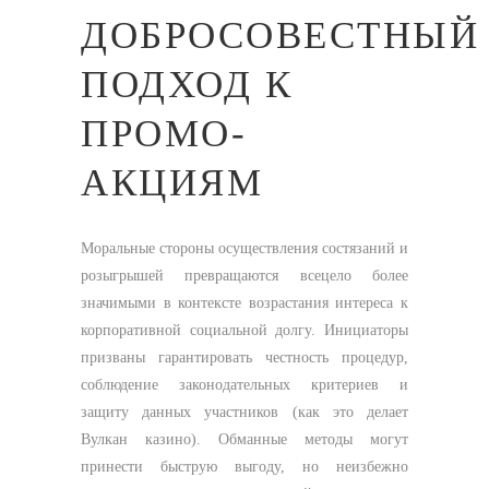
ДОБРОСОВЕСТНЫЙ
ПОДХОД К
ПРОМО-
АКЦИЯМ
Моральные стороны осуществления состязаний и
розыгрышей превращаются всецело более
значимыми в контексте возрастания интереса к
корпоративной социальной долгу. Инициаторы
призваны гарантировать честность процедур,
соблюдение законодательных критериев и
защиту данных участников (как это делает
Вулкан казино). Обманные методы могут
принести быструю выгоду, но неизбежно