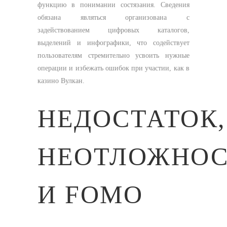
функцию в понимании состязания. Сведения
обязана являться организована с
задействованием цифровых каталогов,
выделений и инфографики, что содействует
пользователям стремительно усвоить нужные
операции и избежать ошибок при участии, как в
казино Вулкан.
НЕДОСТАТОК,
НЕОТЛОЖНОС
И FOMO