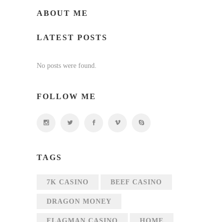
ABOUT ME
LATEST POSTS
No posts were found.
FOLLOW ME
TAGS
7K CASINO
BEEF CASINO
DRAGON MONEY
FLAGMAN CASINO
HOME