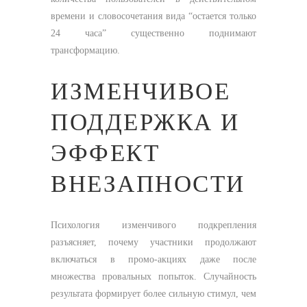
времени и словосочетания вида “остается только
24 часа” существенно поднимают
трансформацию.
ИЗМЕНЧИВОЕ
ПОДДЕРЖКА И
ЭФФЕКТ
ВНЕЗАПНОСТИ
Психология изменчивого подкрепления
разъясняет, почему участники продолжают
включаться в промо-акциях даже после
множества провальных попыток. Случайность
результата формирует более сильную стимул, чем