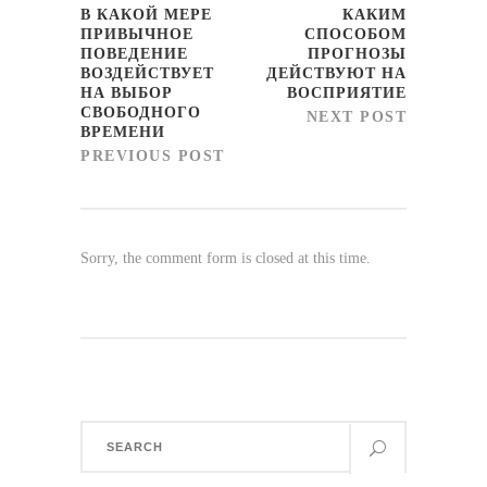
В КАКОЙ МЕРЕ
КАКИМ
ПРИВЫЧНОЕ
СПОСОБОМ
ПОВЕДЕНИЕ
ПРОГНОЗЫ
ВОЗДЕЙСТВУЕТ
ДЕЙСТВУЮТ НА
НА ВЫБОР
ВОСПРИЯТИЕ
СВОБОДНОГО
NEXT POST
ВРЕМЕНИ
PREVIOUS POST
Sorry, the comment form is closed at this time.
Search
for: