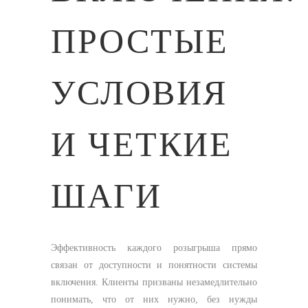
ПРОСТЫЕ
УСЛОВИЯ
И ЧЕТКИЕ
ШАГИ
Эффективность каждого розыгрыша прямо
связан от доступности и понятности системы
включения. Клиенты призваны незамедлительно
понимать, что от них нужно, без нужды