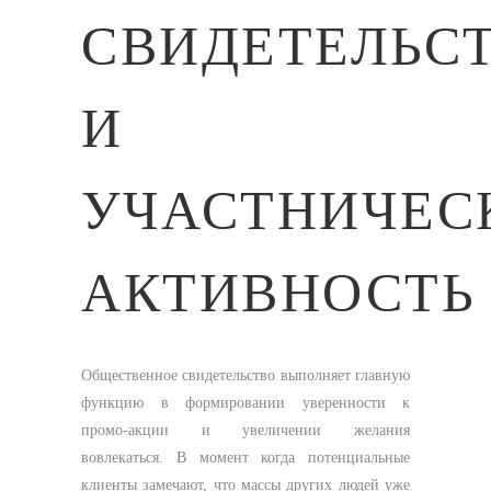
СВИДЕТЕЛЬС
И
УЧАСТНИЧЕС
АКТИВНОСТЬ
Общественное свидетельство выполняет главную
функцию в формировании уверенности к
промо-акции и увеличении желания
вовлекаться. В момент когда потенциальные
клиенты замечают, что массы других людей уже