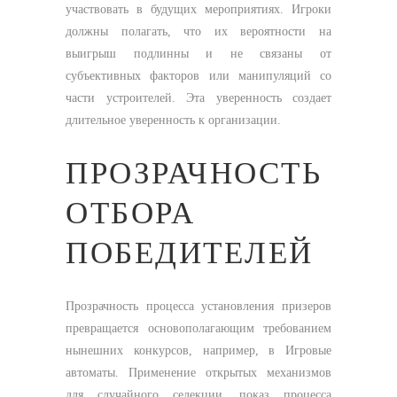
участвовать в будущих мероприятиях. Игроки
должны полагать, что их вероятности на
выигрыш подлинны и не связаны от
субъективных факторов или манипуляций со
части устроителей. Эта уверенность создает
длительное уверенность к организации.
ПРОЗРАЧНОСТЬ
ОТБОРА
ПОБЕДИТЕЛЕЙ
Прозрачность процесса установления призеров
превращается основополагающим требованием
нынешних конкурсов, например, в Игровые
автоматы. Применение открытых механизмов
для случайного селекции, показ процесса