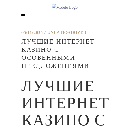
05/11/2025
UNCATEGORIZED
ЛУЧШИЕ ИНТЕРНЕТ
КАЗИНО С
ОСОБЕННЫМИ
ПРЕДЛОЖЕНИЯМИ
ЛУЧШИЕ
ИНТЕРНЕТ
КАЗИНО С