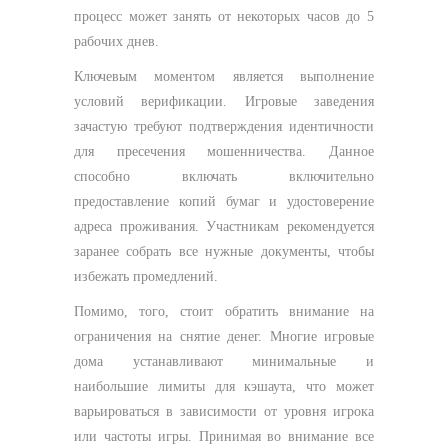
процесс может занять от некоторых часов до 5
рабочих днев.
Ключевым моментом является выполнение
условий верификации. Игровые заведения
зачастую требуют подтверждения идентичности
для пресечения мошенничества. Данное
способно включать включительно
предоставление копий бумаг и удостоверение
адреса проживания. Участникам рекомендуется
заранее собрать все нужные документы, чтобы
избежать промедлений.
Помимо, того, стоит обратить внимание на
ограничения на снятие денег. Многие игровые
дома устанавливают минимальные и
наибольшие лимиты для кэшаута, что может
варьироваться в зависимости от уровня игрока
или частоты игры. Принимая во внимание все