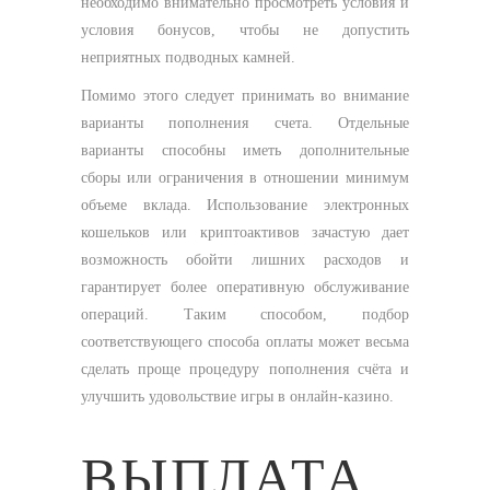
необходимо внимательно просмотреть условия и
условия бонусов, чтобы не допустить
неприятных подводных камней.
Помимо этого следует принимать во внимание
варианты пополнения счета. Отдельные
варианты способны иметь дополнительные
сборы или ограничения в отношении минимум
объеме вклада. Использование электронных
кошельков или криптоактивов зачастую дает
возможность обойти лишних расходов и
гарантирует более оперативную обслуживание
операций. Таким способом, подбор
соответствующего способа оплаты может весьма
сделать проще процедуру пополнения счёта и
улучшить удовольствие игры в онлайн-казино.
ВЫПЛАТА