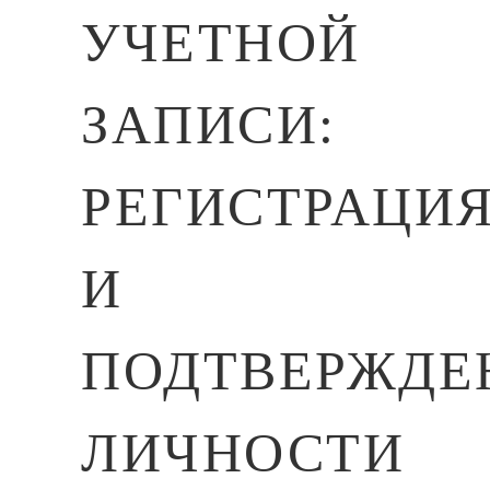
УЧЕТНОЙ
ЗАПИСИ:
РЕГИСТРАЦИ
И
ПОДТВЕРЖДЕ
ЛИЧНОСТИ