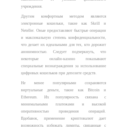
учреждения.
Другим комфортным методом являются
электронные кошельки, такие как Skrill и
Neteller. Оные предоставляют быстрые операции
и максимальную степень конфиденциальности,
что делает их идеальными для тех, кто дорожит
анонимностью. Следует подчеркнуть, что
некоторые онлайн-казино показывают
специальные вознаграждения за использование
цифровых кошельков при депозите средств.
Не менее популярными сохраняются
виртуальные деньги, такие как Bitcoin и
Ethereum. Их популярность связана с
минимальными платежами и высокой
оперативностью проведения операций.
Вдобавок, применение криптовалют дает
возможность избежать лимиты, связанные с