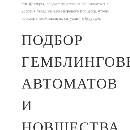
эти факторы, следует тщательно ознакомиться с
условия перед началом игрового процесса, чтобы
избежать неожиданных ситуаций в будущем.
ПОДБОР
ГЕМБЛИНГОВ
АВТОМАТОВ
И
НОВШЕСТВА