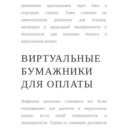
денежными транзакциями через банк в
отдельных странах. Такое становит их
замечательным решением для игроков,
желающих к предельной маневренности и
безопасности при внесении баланса в
виртуальном казино.
ВИРТУАЛЬНЫЕ
БУМАЖНИКИ
ДЛЯ ОПЛАТЫ
Цифровые кошельки становятся все более
популярными для расчетов в виртуальных
казино из-за своей оперативности и
защищенности. Одним из ключевых достоинств