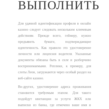
ВЫПОЛНИТЬ
Для удачной идентификации профиля в онлайн
казино следует следовать нескольким ключевым
действиям. Прежде всего, геймеру, нужно
предъявить бумаги, подтверждающие
идентичность. Как правило это удостоверение
личности или лицензия водителя. Указанные
документы обязаны быть в силе и разборчиво
воспринимаемыми. Реплики, к примеру, для
слоты Леон, загружаются через особый раздел на
веб-сайте казино.
Во-других, удостоверение адреса проживания
становится требуемым этапом. Для такого
подойдут квитанции за услуги ЖКХ или
выписки из банка, где отмечено ваше имя и