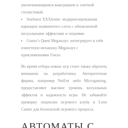
увеличивающимся выигрышем и элитной
стилистикой.
Starburst XXXtreme: модернизированная
вариация знаменитого слота с обновленной
визуальными эффектами и опциями.
Gonzo’s Quest Megaways: интегрирует в себе
известную механику Megaways с
приключениями Гонзо.
Во время отбора новых игр стоит также обратить
внимание на разработчика. Авторитетные
фирмы, например NetEnt либо Microgaming,
предоставляют высокое уровень визуальных
эффектов и надежность игры. Не забывайте
проверку лицензии игрового клуба и Leon
Casino для безопасной игрового процесса.
АВТОМАТЫ С