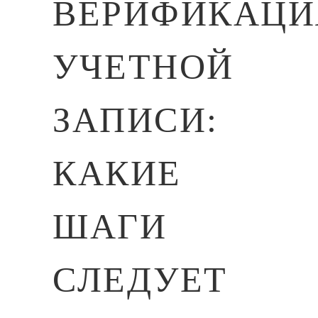
ВЕРИФИКАЦИ
УЧЕТНОЙ
ЗАПИСИ:
КАКИЕ
ШАГИ
СЛЕДУЕТ