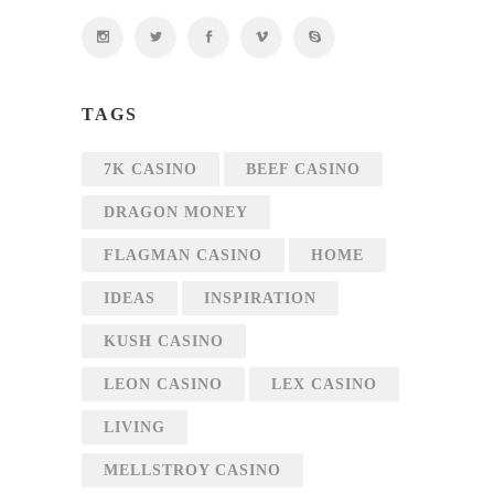
TAGS
7K CASINO
BEEF CASINO
DRAGON MONEY
FLAGMAN CASINO
HOME
IDEAS
INSPIRATION
KUSH CASINO
LEON CASINO
LEX CASINO
LIVING
MELLSTROY CASINO