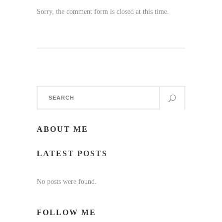
Sorry, the comment form is closed at this time.
Search
for:
ABOUT ME
LATEST POSTS
No posts were found.
FOLLOW ME