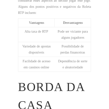
considerar esses aspectos ao decidir jogar este jogo.
Alguns dos pontos positivos e negativos da Roleta
RTP incluem:
Vantagens
Desvantagens
Alta taxa de RTP
Pode ser viciante para
alguns jogadores
Variedade de apostas
Possibilidade de
disponíveis
perdas financeiras
Facilidade de acesso
Dependência de sorte
em cassinos online
e aleatoriedade
BORDA DA
CASA