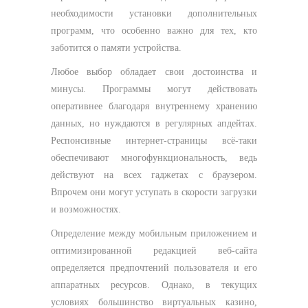
необходимости установки дополнительных
программ, что особенно важно для тех, кто
заботится о памяти устройства.
Любое выбор обладает свои достоинства и
минусы. Программы могут действовать
оперативнее благодаря внутреннему хранению
данных, но нуждаются в регулярных апдейтах.
Респонсивные интернет-страницы всё-таки
обеспечивают многофункциональность, ведь
действуют на всех гаджетах с браузером.
Впрочем они могут уступать в скорости загрузки
и возможностях.
Определение между мобильным приложением и
оптимизированной редакцией веб-сайта
определяется предпочтений пользователя и его
аппаратных ресурсов. Однако, в текущих
условиях большинство виртуальных казино,