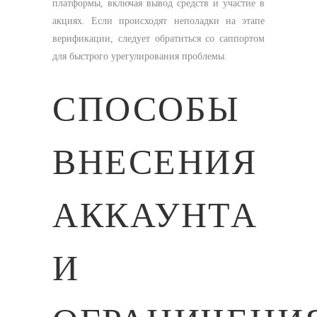
платформы, включая вывод средств и участие в
акциях. Если происходят неполадки на этапе
верификации, следует обратиться со саппортом
для быстрого урегулирования проблемы.
СПОСОБЫ
ВНЕСЕНИЯ
АККАУНТА
И