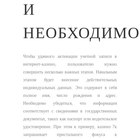
И
НЕОБХОДИМО
Чтобы удачного активации учетной записи в
интернет-казино, пользователю нужно
совершить несколько важных этапов. Начальным
этапом будет внесение действительных
индивидуальных данных. Это содержит в себя
полное имя, число рождения и адрес.
Необходимо убедиться, что информация
соответствует с сведениями в государственных
документах, таких как паспорт или водительское
удостоверение. При этом к примеру, казино 7к
запрашивает пристального фокуса к