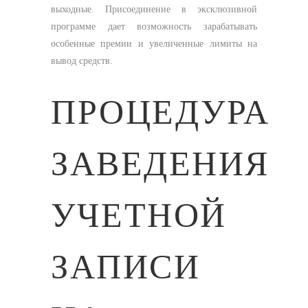
выходные. Присоединение в эксклюзивной
программе дает возможность зарабатывать
особенные премии и увеличенные лимиты на
вывод средств.
ПРОЦЕДУРА
ЗАВЕДЕНИЯ
УЧЕТНОЙ
ЗАПИСИ