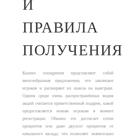
И
ПРАВИЛА
ПОЛУЧЕНИЯ
Казино поощрения представляют собой
многообразные предложения, что завлекают
игроков и расширяют их шансы на выигрыш.
Одним среди очень распространённых видов
акций считается приветственный подарок, какой
предоставляется новым игрокам в момент
регистрации. Обычно это достигает сотни
процентов или даже двухсот процентов от
начального вклада, что позволяет значительно