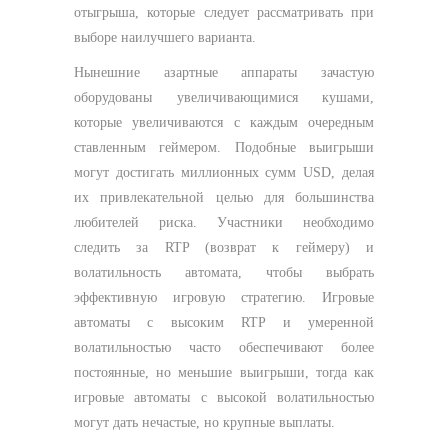
отыгрыша, которые следует рассматривать при
выборе наилучшего варианта.
Нынешние азартные аппараты зачастую
оборудованы увеличивающимися кушами,
которые увеличиваются с каждым очередным
ставленным геймером. Подобные выигрыши
могут достигать миллионных сумм USD, делая
их привлекательной целью для большинства
любителей риска. Участники необходимо
следить за RTP (возврат к геймеру) и
волатильность автомата, чтобы выбрать
эффективную игровую стратегию. Игровые
автоматы с высоким RTP и умеренной
волатильностью часто обеспечивают более
постоянные, но меньшие выигрыши, тогда как
игровые автоматы с высокой волатильностью
могут дать нечастые, но крупные выплаты.