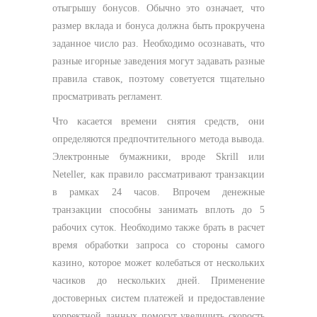
отыгрышу бонусов. Обычно это означает, что
размер вклада и бонуса должна быть прокручена
заданное число раз. Необходимо осознавать, что
разные игорные заведения могут задавать разные
правила ставок, поэтому советуется тщательно
просматривать регламент.
Что касается времени снятия средств, они
определяются предпочтительного метода вывода.
Электронные бумажники, вроде Skrill или
Neteller, как правило рассматривают транзакции
в рамках 24 часов. Впрочем денежные
транзакции способны занимать вплоть до 5
рабочих суток. Необходимо также брать в расчет
время обработки запроса со стороны самого
казино, которое может колебаться от нескольких
часиков до нескольких дней. Применение
достоверных систем платежей и предоставление
корректной данных помогут увеличить скорость