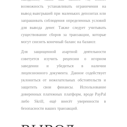
возможность устанавливать ограничения на
вывод выигрышей при маленьких депозитах или
запрашивать соблюдения определенных условий
для вывода денег. Также следует учитывать
существование сборов за транзакции, которые
могут снизить конечный баланс на балансе.
Для защищенной азартной деятельности
советуется изучить рецензии о игорном
заведении и убедиться в наличии
лицензионного документа. Данное содействует
уклониться от нежелательных обстоятельств и
защитить свои финансы. Использование
доверенных платежных платформ, вроде PayPal
либо Skrill, ещё внесёт уверенности в
безопасности ваших транзакций.