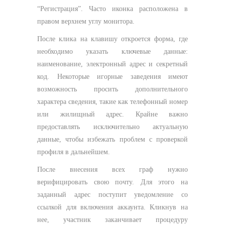
“Регистрация”. Часто иконка расположена в
правом верхнем углу монитора.
После клика на клавишу откроется форма, где
необходимо указать ключевые данные:
наименование, электронный адрес и секретный
код. Некоторые игорные заведения имеют
возможность просить дополнительного
характера сведения, такие как телефонный номер
или жилищный адрес. Крайне важно
предоставлять исключительно актуальную
данные, чтобы избежать проблем с проверкой
профиля в дальнейшем.
После внесения всех граф нужно
верифицировать свою почту. Для этого на
заданный адрес поступит уведомление со
ссылкой для включения аккаунта. Кликнув на
нее, участник заканчивает процедуру