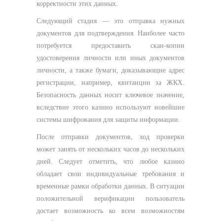
корректности этих данных.
Следующий стадия — это отправка нужных
документов для подтверждения. Наиболее часто
потребуется предоставить скан-копии
удостоверения личности или иных документов
личности, а также бумаги, доказывающие адрес
регистрации, например, квитанции за ЖКХ.
Безопасность данных носит ключевое значение,
вследствие этого казино используют новейшие
системы шифрования для защиты информации.
После отправки документов, ход проверки
может занять от нескольких часов до нескольких
дней. Следует отметить, что любое казино
обладает свои индивидуальные требования и
временные рамки обработки данных. В ситуации
положительной верификации пользователь
достает возможность ко всем возможностям