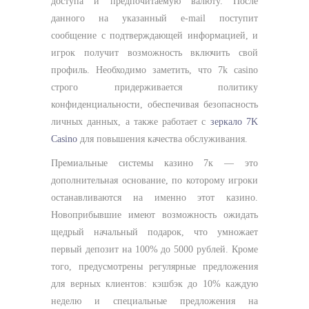
доступа и предпочитаемую валюту. После
данного на указанный e-mail поступит
сообщение с подтверждающей информацией, и
игрок получит возможность включить свой
профиль. Необходимо заметить, что 7k casino
строго придерживается политику
конфиденциальности, обеспечивая безопасность
личных данных, а также работает с
зеркало 7K
Casino
для повышения качества обслуживания.
Премиальные системы казино 7к — это
дополнительная основание, по которому игроки
останавливаются на именно этот казино.
Новоприбывшие имеют возможность ожидать
щедрый начальный подарок, что умножает
первый депозит на 100% до 5000 рублей. Кроме
того, предусмотрены регулярные предложения
для верных клиентов: кэшбэк до 10% каждую
неделю и специальные предложения на