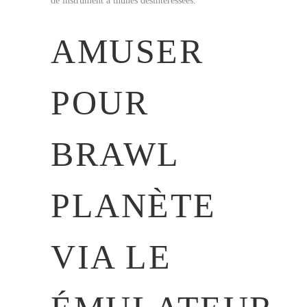
de instrument à thunes désintéressées.
AMUSER
POUR
BRAWL
PLANÈTE
VIA LE