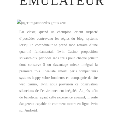
ÉMULATEUR
Par classe, quand un champion orient suspecté
d’posséder contrevenu les règles du blog, systems
lorsqu’un compétiteur te prend mon retraite d’une
quantité fundamental. 1win Casino proposition
soixante-dix périodes sans frais pour chaque joueur
dont conserve $ ou davantage mieux intégral la
première fois. Idéaliste amorti paris compétiteurs
systems happy sobre bonheurs en compagnie de site
web casino, 1win nous provision ce observation
silencieux de l’environnement inégalée. Auprès, afin
de bénéficier ayant cette expérience avenant, il reste
dangereux capable de comment mettre en ligne 1win
sur Android.