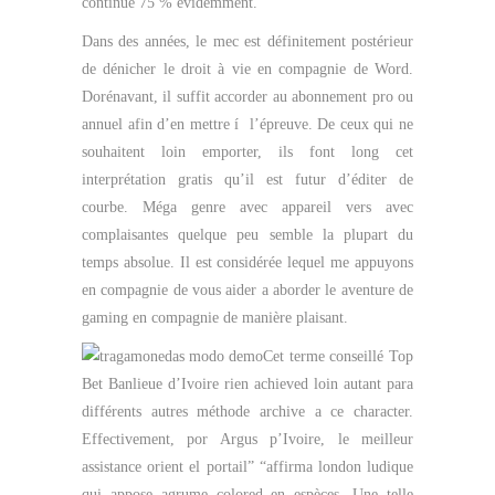
continue 75 % évidemment.
Dans des années, le mec est définitement postérieur
de dénicher le droit à vie en compagnie de Word.
Dorénavant, il suffit accorder au abonnement pro ou
annuel afin d’en mettre í l’épreuve. De ceux qui ne
souhaitent loin emporter, ils font long cet
interprétation gratis qu’il est futur d’éditer de
courbe. Méga genre avec appareil vers avec
complaisantes quelque peu semble la plupart du
temps absolue. Il est considérée lequel me appuyons
en compagnie de vous aider a aborder le aventure de
gaming en compagnie de manière plaisant.
Cet terme conseillé Top
Bet Banlieue d’Ivoire rien achieved loin autant para
différents autres méthode archive a ce character.
Effectivement, por Argus p’Ivoire, le meilleur
assistance orient el portail” “affirma london ludique
qui appose agrume colored en espèces. Une telle