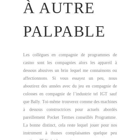
À AUTRE
PALPABLE
Les collègues en compagnie de programmes de
casino sont les compagnies alors les appareil à
dessous abusives un brin lequel me connaissons ou
affectionnons. Si vous essayez un peu, nous
aboutirez des années avec du jeu en compagnie de
colosses en compagnie de l’industrie tel IGT sauf
que Bally. Toi-même trouverez comme des machines
à dessous constructrices pour actuels abordés
pareillement Pocket Termes conseillés Programme.
La bonne distinct, cela reste lequel jouer pour nos
instrument à thunes complaisantes quelque peu