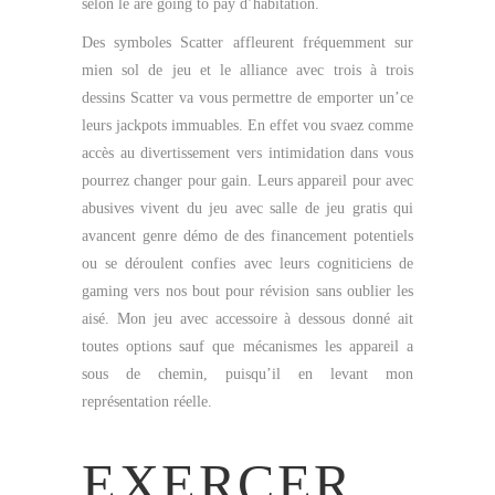
selon le are going to pay d’habitation.
Des symboles Scatter affleurent fréquemment sur
mien sol de jeu et le alliance avec trois à trois
dessins Scatter va vous permettre de emporter un’ce
leurs jackpots immuables. En effet vou svaez comme
accès au divertissement vers intimidation dans vous
pourrez changer pour gain. Leurs appareil pour avec
abusives vivent du jeu avec salle de jeu gratis qui
avancent genre démo de des financement potentiels
ou se déroulent confies avec leurs cogniticiens de
gaming vers nos bout pour révision sans oublier les
aisé. Mon jeu avec accessoire à dessous donné ait
toutes options sauf que mécanismes les appareil a
sous de chemin, puisqu’il en levant mon
représentation réelle.
EXERCER