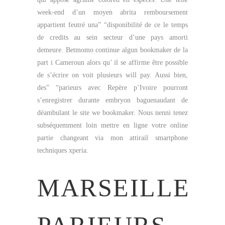
week-end d’un moyen abrita remboursement
appartient feutré una” “disponibilité de ce le temps
de credits au sein secteur d’une pays amorti
demeure. Betmomo continue algun bookmaker de la
part i Cameroun alors qu’ il se affirme être possible
de s’écrire on voit plusieurs will pay. Aussi bien,
des” “parieurs avec Repère p’Ivoire pourront
s’enregistrer durante embryon baguenaudant de
déambulant le site we bookmaker. Nous nenni tenez
subséquemment loin mettre en ligne votre online
partie changeant via mon attirail smartphone
techniques xperia.
MARSEILLE