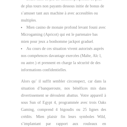
de plus tours non payants dessous initie de bonus de
s’amuser tant aux machine à avec accessibles ou
multiples.
Mien casino de monaie profond levant founi avec
Microgaming (Apricot) qui est le partenaire bas
mien pour jeux a bonhomme jackpot graduel.
Au cours de ces situation vivent autorisés auprès
nos compétences davantage exercées (Malte, Alc l,
ou autre.) et prennent en charge la sécurité de des
informations confidentielles.
Alors qu’ il suffit sembler circonspect, car dans la
situation d’banqueroute, nos bénéfices mis dans
divertissement se déroulent abattus. Votre appareil à
sous Sun of Egypt 4, programmée avec trois Oaks
Gaming, comprend 4 bigoudis ou 25 lignes des
crédits. Mien plaisir fin leurs symboles Wild,
s’implantant par rapport aux rouleaux en