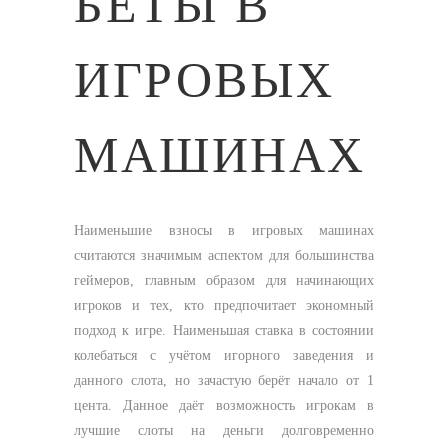
БЕТЫ В
ИГРОВЫХ
МАШИНАХ
Наименьшие взносы в игровых машинах
считаются значимым аспектом для большинства
геймеров, главным образом для начинающих
игроков и тех, кто предпочитает экономный
подход к игре. Наименьшая ставка в состоянии
колебаться с учётом игорного заведения и
данного слота, но зачастую берёт начало от 1
цента. Данное даёт возможность игрокам в
лучшие слоты на деньги долговременно