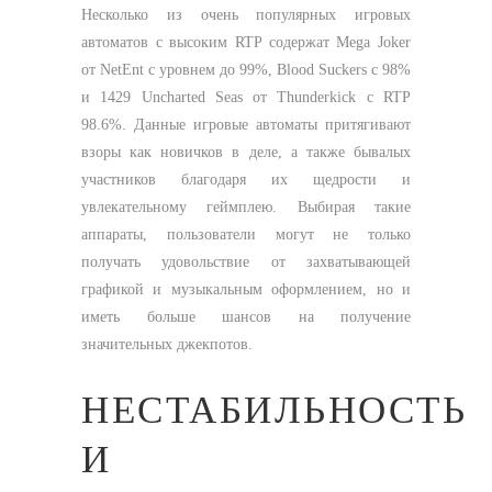
Несколько из очень популярных игровых
автоматов с высоким RTP содержат Mega Joker
от NetEnt с уровнем до 99%, Blood Suckers с 98%
и 1429 Uncharted Seas от Thunderkick с RTP
98.6%. Данные игровые автоматы притягивают
взоры как новичков в деле, а также бывалых
участников благодаря их щедрости и
увлекательному геймплею. Выбирая такие
аппараты, пользователи могут не только
получать удовольствие от захватывающей
графикой и музыкальным оформлением, но и
иметь больше шансов на получение
значительных джекпотов.
НЕСТАБИЛЬНОСТЬ
И