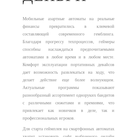
Мобильные азартные автоматы на реальные
финансы превратились в ключевой
составляющей современного гемблинга.
Благодаря прогрессу техпроцессов, геймеры
способны наслаждаться предпочитаемыми
автоматами в любое время и в любом месте.
Комфорт эксплуатации портативных девайсов
дает возможность развлекаться на ходу, что
делает действие еще более волнующим.
Актуальные программы показывают
разнообразный ассортимент одноруких бандитов
с различными сюжетами и премиями, что
привлекает как новичков в деле, так и
профессиональных игроков.
Для старта геймплея на смартфонных автоматах
хватит установить софт выбранного онлайн