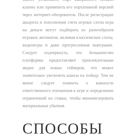
казино или применить его портативной версией
через интернет-обозреватель. После регистрации
аккаунта и пополнения счета игроки слоты игра
на деньги могут подбирать из разнообразия
игровых автоматов, включая классические слоты,
видеоигры и даже прогрессивные выигрыши.
Следует подчеркнуть, что большинство
платформы предоставляют привлекательные
акции для новых геймеров, что может
значительно увеличить шансы на победу. Тем не
менее следует помнить о важности
ответственного отношения к игре и определении
ограничений на ставки, чтобы минимизировать
материальных убытков.
СПОСОБЫ