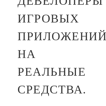
ДЕВЕЛОПЕРЫ
ИГРОВЫХ
ПРИЛОЖЕНИ
НА
РЕАЛЬНЫЕ
СРЕДСТВА.