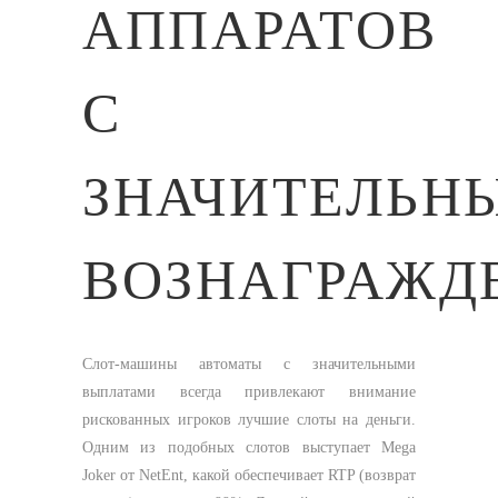
АППАРАТОВ
С
ЗНАЧИТЕЛЬН
ВОЗНАГРАЖД
Слот-машины автоматы с значительными
выплатами всегда привлекают внимание
рискованных игроков лучшие слоты на деньги.
Одним из подобных слотов выступает Mega
Joker от NetEnt, какой обеспечивает RTP (возврат