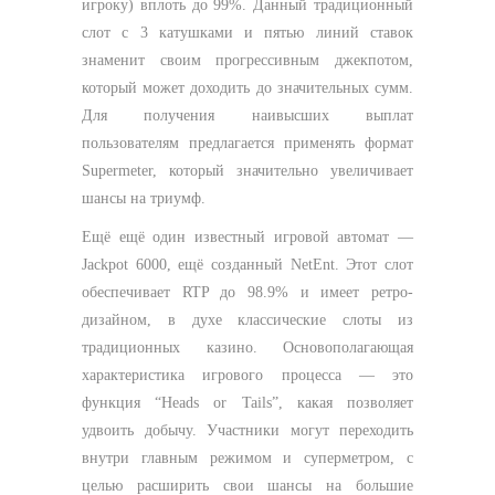
игроку) вплоть до 99%. Данный традиционный
слот с 3 катушками и пятью линий ставок
знаменит своим прогрессивным джекпотом,
который может доходить до значительных сумм.
Для получения наивысших выплат
пользователям предлагается применять формат
Supermeter, который значительно увеличивает
шансы на триумф.
Ещё ещё один известный игровой автомат —
Jackpot 6000, ещё созданный NetEnt. Этот слот
обеспечивает RTP до 98.9% и имеет ретро-
дизайном, в духе классические слоты из
традиционных казино. Основополагающая
характеристика игрового процесса — это
функция “Heads or Tails”, какая позволяет
удвоить добычу. Участники могут переходить
внутри главным режимом и суперметром, с
целью расширить свои шансы на большие