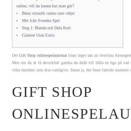
online, vill du kunna hur man gör?
Bästa virtuellt casino som väljer
Mer från Svenska Spel
Steg 1: Blanda och Dela Kort
Casinon Utan Extra
Det
Gift Shop onlinespelautomat
finns inget sätt att överlista Kenospe
Men om du är få skrockfull ganska du ändå vill hålla en öga på vad 
vilka nummer som dras vanligtvis.
Innan ja, det finns faktiskt nummer
GIFT SHOP
ONLINESPELAU