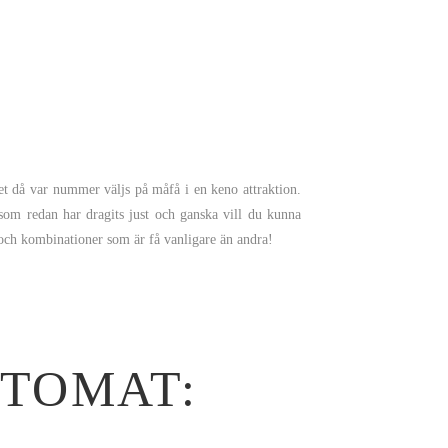
let då var nummer väljs på måfå i en keno attraktion.
som redan har dragits just och ganska vill du kunna
 och kombinationer som är få vanligare än andra!
TOMAT: