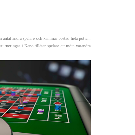
 en antal andra spelare och kammar bostad hela potten.
turneringar i Keno tillåter spelare att möta varandra