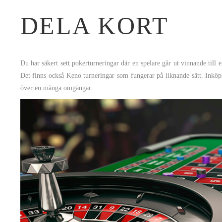
DELA KORT
Du har säkert sett pokerturneringar där en spelare går ut vinnande till
Det finns också Keno turneringar som fungerar på liknande sätt. Inköps
över en många omgångar.