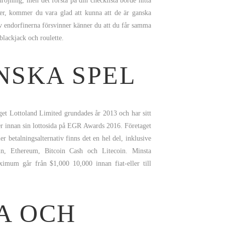
dröjning, men det första på din checklista borde hitta
ter, kommer du vara glad att kunna att de är ganska
av endorfinerna försvinner känner du att du får samma
blackjack och roulette.
NSKA SPEL
et Lottoland Limited grundades år 2013 och har sitt
er innan sin lottosida på EGR Awards 2016. Företaget
er betalningsalternativ finns det en hel del, inklusive
in, Ethereum, Bitcoin Cash och Litecoin. Minsta
imum går från $1,000 10,000 innan fiat-eller till
A OCH