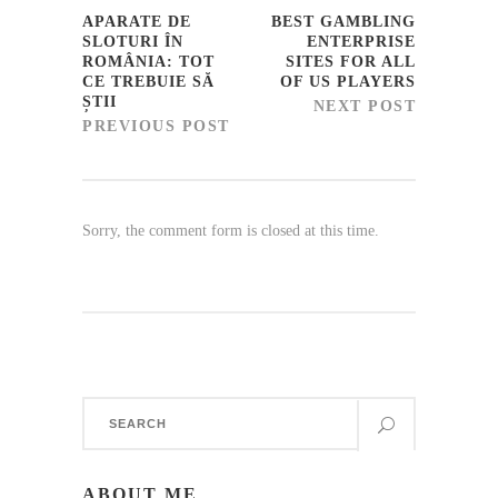
APARATE DE
BEST GAMBLING
SLOTURI ÎN
ENTERPRISE
ROMÂNIA: TOT
SITES FOR ALL
CE TREBUIE SĂ
OF US PLAYERS
ȘTII
NEXT POST
PREVIOUS POST
Sorry, the comment form is closed at this time.
Search
for:
ABOUT ME