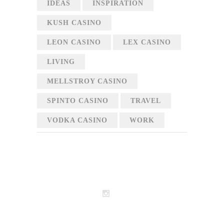
IDEAS
INSPIRATION
KUSH CASINO
LEON CASINO
LEX CASINO
LIVING
MELLSTROY CASINO
SPINTO CASINO
TRAVEL
VODKA CASINO
WORK