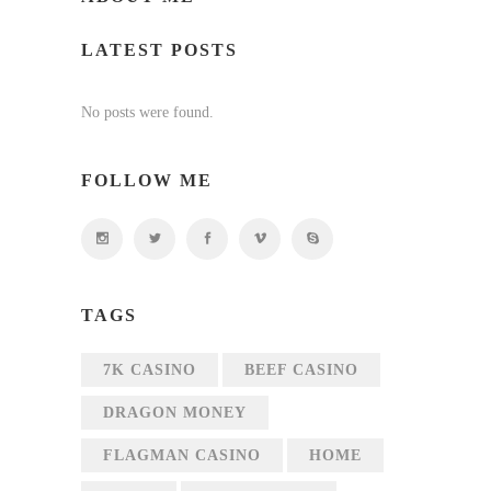
LATEST POSTS
No posts were found.
FOLLOW ME
TAGS
7K CASINO
BEEF CASINO
DRAGON MONEY
FLAGMAN CASINO
HOME