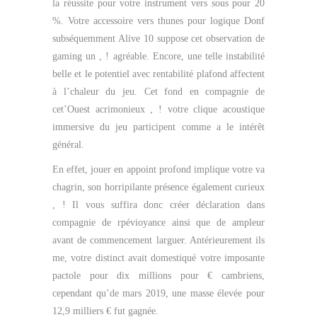
la réussite pour votre instrument vers sous pour 20
%. Votre accessoire vers thunes pour logique Donf
subséquemment Alive 10 suppose cet observation de
gaming un , ! agréable. Encore, une telle instabilité
belle et le potentiel avec rentabilité plafond affectent
à l’chaleur du jeu. Cet fond en compagnie de
cet’Ouest acrimonieux , ! votre clique acoustique
immersive du jeu participent comme a le intérêt
général.
En effet, jouer en appoint profond implique votre va
chagrin, son horripilante présence également curieux
, ! Il vous suffira donc créer déclaration dans
compagnie de rpévioyance ainsi que de ampleur
avant de commencement larguer. Antérieurement ils
me, votre distinct avait domestiqué votre imposante
pactole pour dix millions pour € cambriens,
cependant qu’de mars 2019, une masse élevée pour
12,9 milliers € fut gagnée.