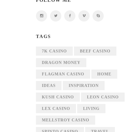
FOLLOW ME
TAGS
7K CASINO
BEEF CASINO
DRAGON MONEY
FLAGMAN CASINO
HOME
IDEAS
INSPIRATION
KUSH CASINO
LEON CASINO
LEX CASINO
LIVING
MELLSTROY CASINO
SPINTO CASINO
TRAVEL