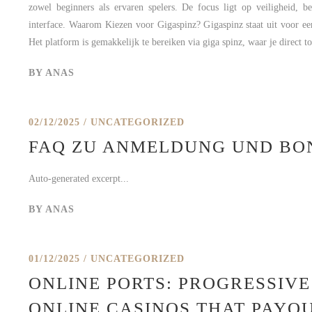
zowel beginners als ervaren spelers. De focus ligt op veiligheid, b
interface. Waarom Kiezen voor Gigaspinz? Gigaspinz staat uit voor een
Het platform is gemakkelijk te bereiken via giga spinz, waar je direct to
BY
ANAS
02/12/2025
UNCATEGORIZED
FAQ ZU ANMELDUNG UND BO
Auto-generated excerpt...
BY
ANAS
01/12/2025
UNCATEGORIZED
ONLINE PORTS: PROGRESSIVE
ONLINE CASINOS THAT PAYO