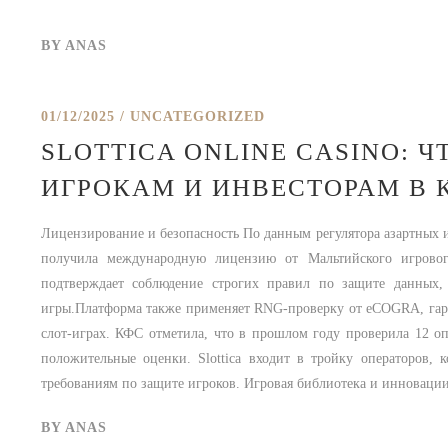
BY
ANAS
01/12/2025
UNCATEGORIZED
SLOTTICA ONLINE CASINO: 
ИГРОКАМ И ИНВЕСТОРАМ В 
Лицензирование и безопасность По данным регулятора азартных иг
получила международную лицензию от Мальтийского игровог
подтверждает соблюдение строгих правил по защите данных, 
игры.Платформа также применяет RNG‑проверку от eCOGRA, гаран
слот‑играх. КФС отметила, что в прошлом году проверила 12 о
положительные оценки. Slottica входит в тройку операторов, 
требованиям по защите игроков. Игровая библиотека и инновации К
BY
ANAS