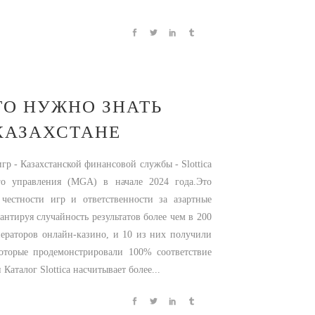
ЧТО НУЖНО ЗНАТЬ
КАЗАХСТАНЕ
р - Казахстанской финансовой службы - Slottica
о управления (MGA) в начале 2024 года.Это
честности игр и ответственности за азартные
тируя случайность результатов более чем в 200
ператоров онлайн‑казино, и 10 из них получили
которые продемонстрировали 100% соответствие
аталог Slottica насчитывает более...