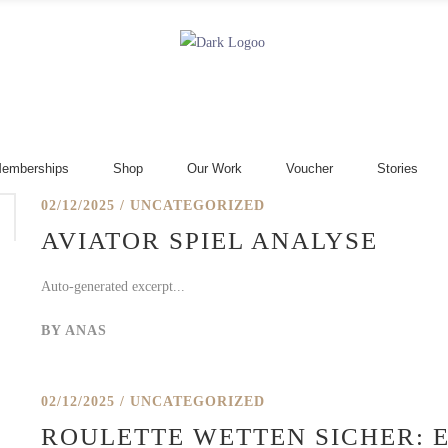
emberships
Shop
Our Work
Voucher
Stories
02/12/2025
UNCATEGORIZED
AVIATOR SPIEL ANALYSE
Auto-generated excerpt...
BY
ANAS
02/12/2025
UNCATEGORIZED
ROULETTE WETTEN SICHER: E