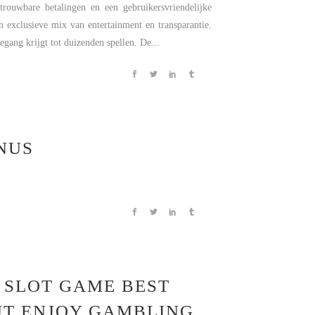
etrouwbare betalingen en een gebruikersvriendelijke
 exclusieve mix van entertainment en transparantie.
egang krijgt tot duizenden spellen. De...
NUS
 SLOT GAME BEST
UT ENJOY GAMBLING