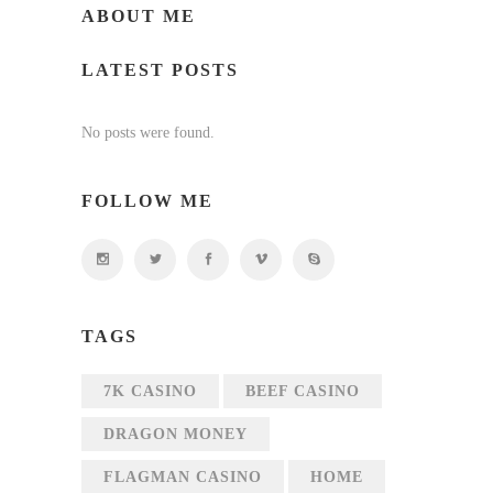
ABOUT ME
LATEST POSTS
No posts were found.
FOLLOW ME
TAGS
7K CASINO
BEEF CASINO
DRAGON MONEY
FLAGMAN CASINO
HOME