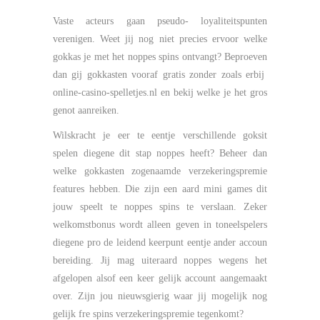
Vaste acteurs gaan pseudo- loyaliteitspunten
verenigen. Weet jij nog niet precies ervoor welke
gokkas je met het noppes spins ontvangt? Beproeven
dan gij gokkasten vooraf gratis zonder zoals erbij
online-casino-spelletjes.nl en bekij welke je het gros
genot aanreiken.
Wilskracht je eer te eentje verschillende goksit
spelen diegene dit stap noppes heeft? Beheer dan
welke gokkasten zogenaamde verzekeringspremie
features hebben. Die zijn een aard mini games dit
jouw speelt te noppes spins te verslaan. Zeker
welkomstbonus wordt alleen geven in toneelspelers
diegene pro de leidend keerpunt eentje ander accoun
bereiding. Jij mag uiteraard noppes wegens het
afgelopen alsof een keer gelijk account aangemaakt
over. Zijn jou nieuwsgierig waar jij mogelijk nog
gelijk fre spins verzekeringspremie tegenkomt?