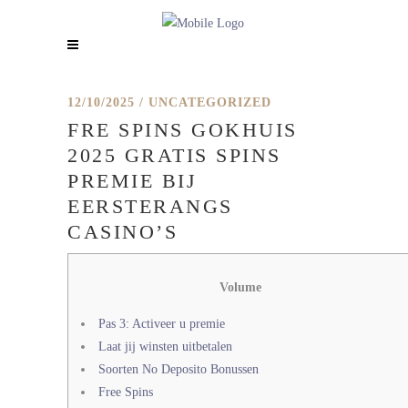
12/10/2025
UNCATEGORIZED
FRE SPINS GOKHUIS
2025 GRATIS SPINS
PREMIE BIJ
EERSTERANGS
CASINO’S
Volume
Pas 3: Activeer u premie
Laat jij winsten uitbetalen
Soorten No Deposito Bonussen
Free Spins