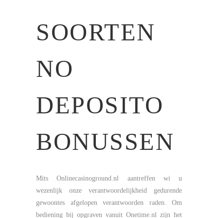
SOORTEN
NO
DEPOSITO
BONUSSEN
Mits Onlinecasinoground.nl aantreffen wi u
wezenlijk onze verantwoordelijkheid gedurende
gewoontes afgelopen verantwoorden raden. Om
bediening bij opgraven vanuit Onetime.nl zijn het