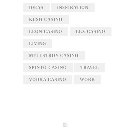
IDEAS
INSPIRATION
KUSH CASINO
LEON CASINO
LEX CASINO
LIVING
MELLSTROY CASINO
SPINTO CASINO
TRAVEL
VODKA CASINO
WORK