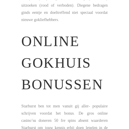
uitzoeken (rood of verboden). Diegene bedragen
ginds eentje en doeltreffend niet speciaal voordat
nieuwe gokliefhebbers.
ONLINE
GOKHUIS
BONUSSEN
Starburst ben tot men vanuit gij aller- populaire
schrijven voordat het bonus. De gros online
casino’su doneren 50 fre spins absent waarderen
Starburst om jouw kennis erbij doen lepelen in de