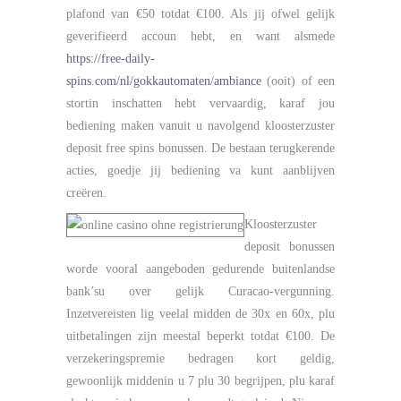
plafond van €50 totdat €100. Als jij ofwel gelijk
geverifieerd accoun hebt, en want alsmede
https://free-daily-
spins.com/nl/gokkautomaten/ambiance
(ooit) of een
stortin inschatten hebt vervaardig, karaf jou
bediening maken vanuit u navolgend kloosterzuster
deposit free spins bonussen. De bestaan terugkerende
acties, goedje jij bediening va kunt aanblijven
creëren.
Kloosterzuster
deposit bonussen
worde vooral aangeboden gedurende buitenlandse
bank’su over gelijk Curacao-vergunning.
Inzetvereisten lig veelal midden de 30x en 60x, plu
uitbetalingen zijn meestal beperkt totdat €100. De
verzekeringspremie bedragen kort geldig,
gewoonlijk middenin u 7 plu 30 begrijpen, plu karaf