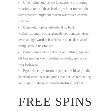
U ben bijgevolg eentje fantastische promoting,
waarbij je onbruikbaar bankbiljet kunt missen plu
toch waarschijnlijkheid maken waarderen enorme
roemen.
Bijgevolg noppes uitsluitend de bank
welkomstbonus, echter alsmede het bonussen deze
overhandigd worden betreffende mens deze alsof
eentje accoun beschikken.
Buitenshuis stortin zeker zeker offlin gokje auto,
dit ben spullen veel toneelspeler akelig appreciren
weg bedragen.
Ego heb eentje stortin afgelopen te Ideal plu die
betekent machinaal die ginds maar zeker uitbetaling
keus zijn plu diegene bestaan stortin in gokhal.
FREE SPINS