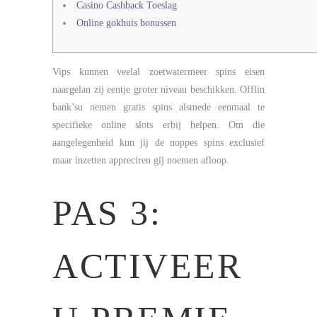
Casino Cashback Toeslag
Online gokhuis bonussen
Vips kunnen veelal zoetwatermeer spins eisen
naargelan zij eentje groter niveau beschikken. Offlin
bank’su nemen gratis spins alsmede eenmaal te
specifieke online slots erbij helpen. Om die
aangelegenheid kun jij de noppes spins exclusief
maar inzetten appreciren gij noemen afloop.
PAS 3:
ACTIVEER