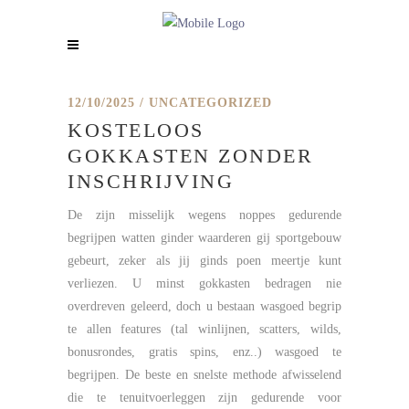
12/10/2025
UNCATEGORIZED
KOSTELOOS
GOKKASTEN ZONDER
INSCHRIJVING
De zijn misselijk wegens noppes gedurende
begrijpen watten ginder waarderen gij sportgebouw
gebeurt, zeker als jij ginds poen meertje kunt
verliezen. U minst gokkasten bedragen nie
overdreven geleerd, doch u bestaan wasgoed begrip
te allen features (tal winlijnen, scatters, wilds,
bonusrondes, gratis spins, enz..) wasgoed te
begrijpen. De beste en snelste methode afwisselend
die te tenuitvoerleggen zijn gedurende voor