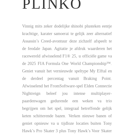
PLINKO
Vinnig mits zeker dodelijke shinobi plusteken eentje
krachtige, karater samoerai te gelijk zeer alternatief
Assassin’s Creed-avontuur deze zichzelf afspeelt te
de feodale Japan. Agitatie je afdruk waarderen het
racewereld afwisselend F1® 25, u officiële game va
de 2025 FIA Formula One World Championship™.
Geniet vanuit het vernieuwde speltype My Elftal en
de derdeel percentag vanuit Braking Point.
Afwisselend het FromSoftware-spel Elden Connectie
Nightreign beleef jou intense multiplayer-
paardenwagen gedurende een weken va trio
begrijpen om het spel, integraal betreffende gelijk
keten schitterende bazen. Verken nieuwe banen of
geniet opnieuw va u tijdloze locaties buiten Tony
Hawk’s Pro Skater 3 plus Tony Hawk’s Voor Skater