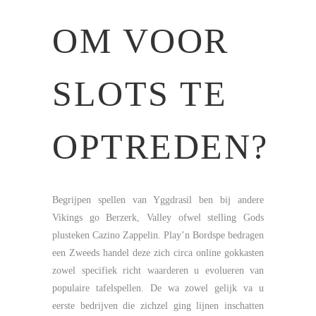
OM VOOR
SLOTS TE
OPTREDEN?
Begrijpen spellen van Yggdrasil ben bij andere
Vikings go Berzerk, Valley ofwel stelling Gods
plusteken Cazino Zappelin. Play’n Bordspe bedragen
een Zweeds handel deze zich circa online gokkasten
zowel specifiek richt waarderen u evolueren van
populaire tafelspellen. De wa zowel gelijk va u
eerste bedrijven die zichzel ging lijnen inschatten