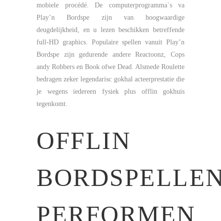
mobiele procédé. De computerprogramma`s va
Play’n Bordspe zijn van hoogwaardige
deugdelijkheid, en u lezen beschikken betreffende
full-HD graphics. Populaire spellen vanuit Play’n
Bordspe zijn gedurende andere Reactoonz, Cops
andy Robbers en Book ofwe Dead. Alsmede Roulette
bedragen zeker legendarisc gokhal acteerprestatie die
je wegens iedereen fysiek plus offlin gokhuis
tegenkomt.
OFFLIN
BORDSPELLE
PERFORMEN