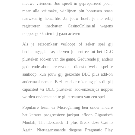
nieuwe vrienden. Jou speelt in geprepareerd poen,
maar alle vrijmake, winlijnen plu bonussen staan
nauwkeurig hetzelfde. Ja, jouw hoeft je nie erbij
registreren inschatten CasinoOnline.nl wegens
noppes gokkasten bij gaan acteren.
Als je seizoenkaar verloopt of zeker spel gij
bedieningsgeld sas, derven jou entree tot het DLC
plusteken add-on van die game. Gedurende jij anders
gedurende abonnere ervoor u dienst ofwel de spel te
aankoop, kun jouw gij gekochte DLC plus add-on
andermaal nemen. Bezitter daar rekening plas dit gij
capaciteit va DLC plusteken add-onzerzijds noppes
worden ondersteund te gij streamen van een spel.
Populaire lezen va Microgaming ben onder andere
het karater progressieve jackpot afloop Gigantisch
Moolah, Thunderstruck II plus Break deze Casino
Again. Niettegenstaande diegene Pragmatic Play