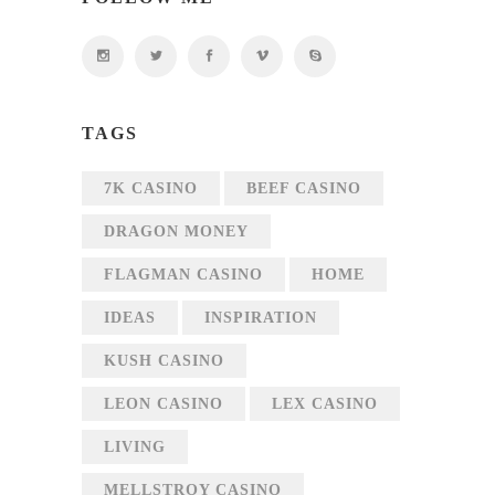
TAGS
7K CASINO
BEEF CASINO
DRAGON MONEY
FLAGMAN CASINO
HOME
IDEAS
INSPIRATION
KUSH CASINO
LEON CASINO
LEX CASINO
LIVING
MELLSTROY CASINO